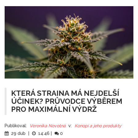
KTERÁ STRAINA MÁ NEJDELŠÍ
ÚČINEK? PRŮVODCE VÝBĚREM
PRO MAXIMÁLNÍ VÝDRŽ
Publikoval:
Veronika Novotná
v:
Konopí a jeho produkty
29 dub
|
14:46
|
0