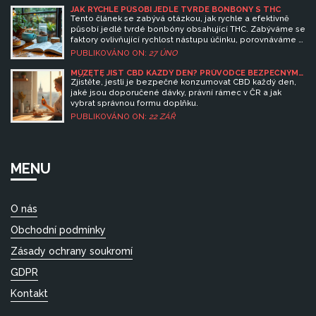
JAK RYCHLE PŮSOBÍ JEDLÉ TVRDÉ BONBÓNY S THC
Tento článek se zabývá otázkou, jak rychle a efektivně
působí jedlé tvrdé bonbóny obsahující THC. Zabýváme se
faktory ovlivňující rychlost nástupu účinku, porovnáváme s
jinými formami konzumace a poskytujeme užitečné tipy
PUBLIKOVÁNO ON:
27 ÚNO
pro bezpečnou konzumaci. Článek je napsán
srozumitelně a přístupně, s cílem osvětlit, co ovlivňuje
MŮŽETE JÍST CBD KAŽDÝ DEN? PRŮVODCE BEZPEČNÝM
UŽÍVÁNÍM
vstřebávání THC přes trávicí systém a jak na to reaguje
Zjistěte, jestli je bezpečné konzumovat CBD každý den,
lidské tělo.
jaké jsou doporučené dávky, právní rámec v ČR a jak
vybrat správnou formu doplňku.
PUBLIKOVÁNO ON:
22 ZÁŘ
MENU
O nás
Obchodní podmínky
Zásady ochrany soukromí
GDPR
Kontakt