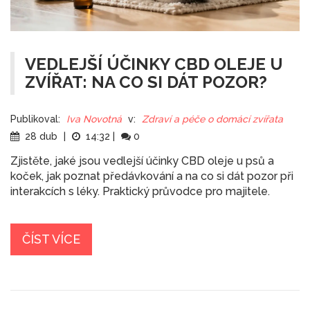
VEDLEJŠÍ ÚČINKY CBD OLEJE U
ZVÍŘAT: NA CO SI DÁT POZOR?
Publikoval:
Iva Novotná
v:
Zdraví a péče o domácí zvířata
28 dub
|
14:32
|
0
Zjistěte, jaké jsou vedlejší účinky CBD oleje u psů a
koček, jak poznat předávkování a na co si dát pozor při
interakcích s léky. Praktický průvodce pro majitele.
ČÍST VÍCE