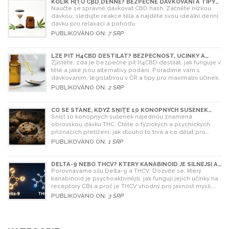
KOLIK HITŮ CBD DENNĚ? BEZPEČNÉ DÁVKOVÁNÍ A TIPY
PRO ZAČÁTEČNÍKY
Naučte se správně dávkovat CBD hash. Začněte nízkou
dávkou, sledujte reakce těla a najděte svou ideální denní
dávku pro relaxaci a pohodu.
PUBLIKOVÁNO ON:
7 SRP
LZE PÍT H4CBD DESTILÁT? BEZPEČNOST, ÚČINKY A
LEGISLATIVA V ROCE 2026
Zjistěte, zda je bezpečné pít H4CBD destilát, jak funguje v
těle a jaké jsou alternativy podání. Poradíme vám s
dávkováním, legislativou v ČR a tipy pro maximální účinek.
PUBLIKOVÁNO ON:
2 SRP
CO SE STANE, KDYŽ SNÍTE 10 KONOPNÝCH SUŠENEK
NAJEDNOU? RIZIKA A ŘEŠENÍ
Sníst 10 konopných sušenek najednou znamená
obrovskou dávku THC. Čtěte o fyzických a psychických
příznacích přetížení, jak dlouho to trvá a co dělat pro
úlevu.
PUBLIKOVÁNO ON:
1 SRP
DELTA-9 NEBO THCV? KTERÝ KANABINOID JE SILNĚJŠÍ A
CO SI VYBRAT
Porovnáváme sílu Delta-9 a THCV. Dozvíte se, který
kanabinoid je psychoaktivnější, jak fungují jejich účinky na
receptory CB1 a proč je THCV vhodný pro jasnost mysli,
zatímco Delta-9 pro relaxaci.
PUBLIKOVÁNO ON:
3 SRP