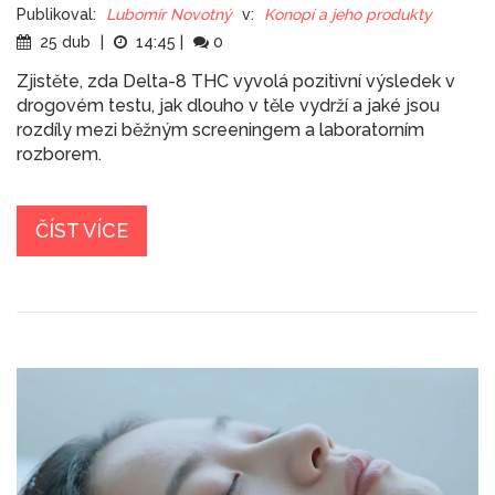
Publikoval:
Lubomír Novotný
v:
Konopí a jeho produkty
25 dub
|
14:45
|
0
Zjistěte, zda Delta-8 THC vyvolá pozitivní výsledek v
drogovém testu, jak dlouho v těle vydrží a jaké jsou
rozdíly mezi běžným screeningem a laboratorním
rozborem.
ČÍST VÍCE