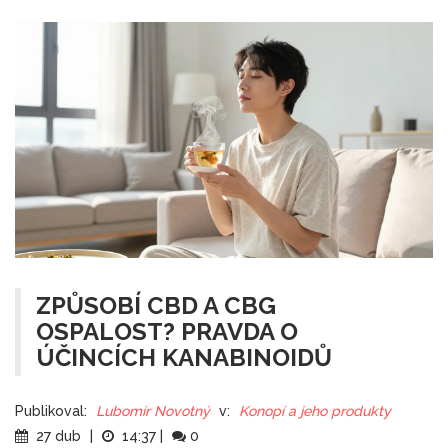
ZPŮSOBÍ CBD A CBG
OSPALOST? PRAVDA O
ÚČINCÍCH KANABINOIDŮ
Publikoval:
Lubomír Novotný
v:
Konopí a jeho produkty
27 dub
|
14:37
|
0