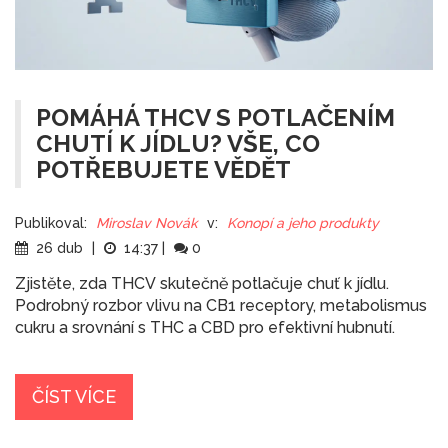
POMÁHÁ THCV S POTLAČENÍM
CHUTÍ K JÍDLU? VŠE, CO
POTŘEBUJETE VĚDĚT
Publikoval:
Miroslav Novák
v:
Konopí a jeho produkty
26 dub
|
14:37
|
0
Zjistěte, zda THCV skutečně potlačuje chuť k jídlu.
Podrobný rozbor vlivu na CB1 receptory, metabolismus
cukru a srovnání s THC a CBD pro efektivní hubnutí.
ČÍST VÍCE