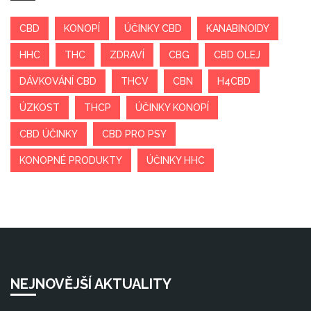
CBD
KONOPÍ
ÚČINKY CBD
KANABINOIDY
HHC
THC
ZDRAVÍ
CBG
CBD OLEJ
DÁVKOVÁNÍ CBD
THCV
CBN
H4CBD
ÚZKOST
THCP
ÚČINKY KONOPÍ
CBD ÚČINKY
CBD PRO PSY
KONOPNÉ PRODUKTY
ÚČINKY HHC
NEJNOVĚJŠÍ AKTUALITY