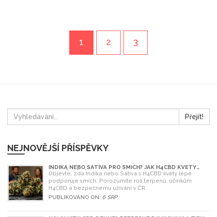
1
2
3
Přejít!
NEJNOVĚJŠÍ PŘÍSPĚVKY
INDIKA NEBO SATIVA PRO SMÍCH? JAK H4CBD KVĚTY
OVLIVŇUJÍ NÁLADU
Objevte, zda Indika nebo Sativa s H4CBD květy lépe
podporuje smích. Porozumíte roli terpenů, účinkům
H4CBD a bezpečnému užívání v ČR.
PUBLIKOVÁNO ON:
6 SRP