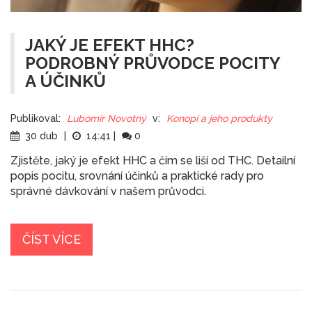
JAKÝ JE EFEKT HHC?
PODROBNÝ PRŮVODCE POCITY
A ÚČINKŮ
Publikoval:
Lubomír Novotný
v:
Konopí a jeho produkty
30 dub
|
14:41
|
0
Zjistěte, jaký je efekt HHC a čím se liší od THC. Detailní
popis pocitu, srovnání účinků a praktické rady pro
správné dávkování v našem průvodci.
ČÍST VÍCE