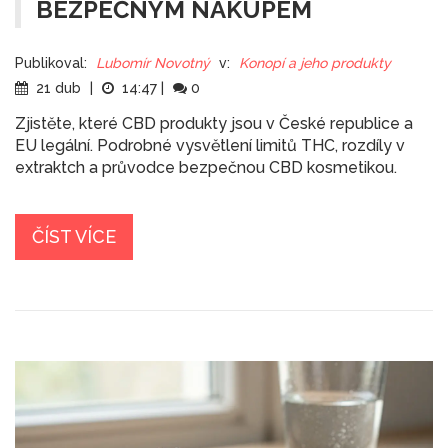
BEZPEČNÝM NÁKUPEM
Publikoval:
Lubomír Novotný
v:
Konopí a jeho produkty
21 dub
|
14:47
|
0
Zjistěte, které CBD produkty jsou v České republice a
EU legální. Podrobné vysvětlení limitů THC, rozdíly v
extraktch a průvodce bezpečnou CBD kosmetikou.
ČÍST VÍCE