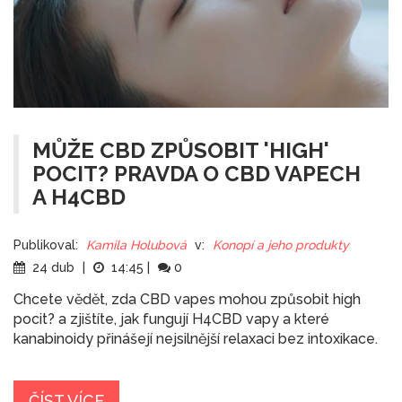
MŮŽE CBD ZPŮSOBIT 'HIGH'
POCIT? PRAVDA O CBD VAPECH
A H4CBD
Publikoval:
Kamila Holubová
v:
Konopí a jeho produkty
24 dub
|
14:45
|
0
Chcete vědět, zda CBD vapes mohou způsobit high
pocit? a zjištíte, jak fungují H4CBD vapy a které
kanabinoidy přinášejí nejsilnější relaxaci bez intoxikace.
ČÍST VÍCE