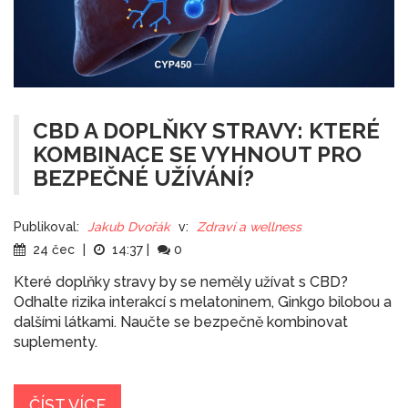
CBD A DOPLŇKY STRAVY: KTERÉ
KOMBINACE SE VYHNOUT PRO
BEZPEČNÉ UŽÍVÁNÍ?
Publikoval:
Jakub Dvořák
v:
Zdraví a wellness
24 čec
|
14:37
|
0
Které doplňky stravy by se neměly užívat s CBD?
Odhalte rizika interakcí s melatoninem, Ginkgo bilobou a
dalšími látkami. Naučte se bezpečně kombinovat
suplementy.
ČÍST VÍCE