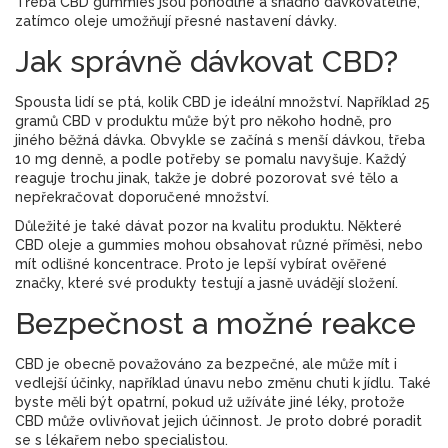
Třeba CBD gummies jsou pohodlné a snadno dávkovatelné,
zatímco oleje umožňují přesné nastavení dávky.
Jak správně dávkovat CBD?
Spousta lidí se ptá, kolik CBD je ideální množství. Například 25
gramů CBD v produktu může být pro někoho hodně, pro
jiného běžná dávka. Obvykle se začíná s menší dávkou, třeba
10 mg denně, a podle potřeby se pomalu navyšuje. Každý
reaguje trochu jinak, takže je dobré pozorovat své tělo a
nepřekračovat doporučené množství.
Důležité je také dávat pozor na kvalitu produktu. Některé
CBD oleje a gummies mohou obsahovat různé příměsi, nebo
mít odlišné koncentrace. Proto je lepší vybírat ověřené
značky, které své produkty testují a jasně uvádějí složení.
Bezpečnost a možné reakce
CBD je obecně považováno za bezpečné, ale může mít i
vedlejší účinky, například únavu nebo změnu chuti k jídlu. Také
byste měli být opatrní, pokud už užíváte jiné léky, protože
CBD může ovlivňovat jejich účinnost. Je proto dobré poradit
se s lékařem nebo specialistou.