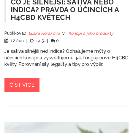
CO JE SILNĚJŠÍ: SATIVA NEBO
INDICA? PRAVDA O ÚČINCÍCH A
H4CBD KVĚTECH
Publikoval:
Eliška Horáková
v:
Konopí a jeho produkty
12 čen
|
14:51
|
0
Je sativa silnější než indica? Odhalujeme mýty o
účincích konopí a vysvětlujeme, jak fungují nové H4CBD
květy. Porovnání síly, legality a tipy pro výběr.
ČÍST VÍCE