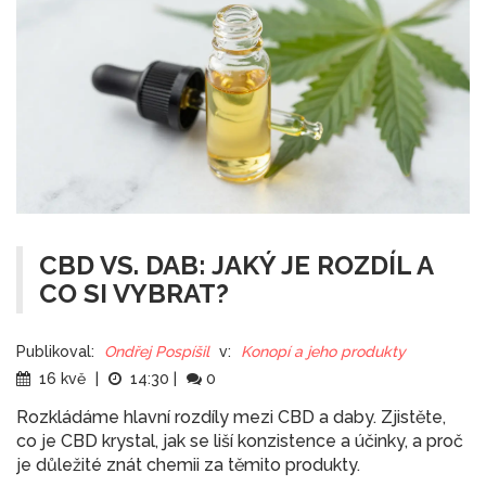
CBD VS. DAB: JAKÝ JE ROZDÍL A
CO SI VYBRAT?
Publikoval:
Ondřej Pospíšil
v:
Konopí a jeho produkty
16 kvě
|
14:30
|
0
Rozkládáme hlavní rozdíly mezi CBD a daby. Zjistěte,
co je CBD krystal, jak se liší konzistence a účinky, a proč
je důležité znát chemii za těmito produkty.