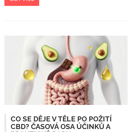
CO SE DĚJE V TĚLE PO POŽITÍ
CBD? ČASOVÁ OSA ÚČINKŮ A