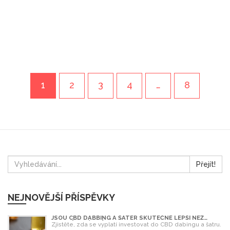
1
2
3
4
…
8
Přejít!
NEJNOVĚJŠÍ PŘÍSPĚVKY
JSOU CBD DABBING A ŠATER SKUTEČNĚ LEPŠÍ NEŽ
OLEJ? ÚPLNÝ PRŮVODCE
Zjistěte, zda se vyplatí investovat do CBD dabingu a šatru.