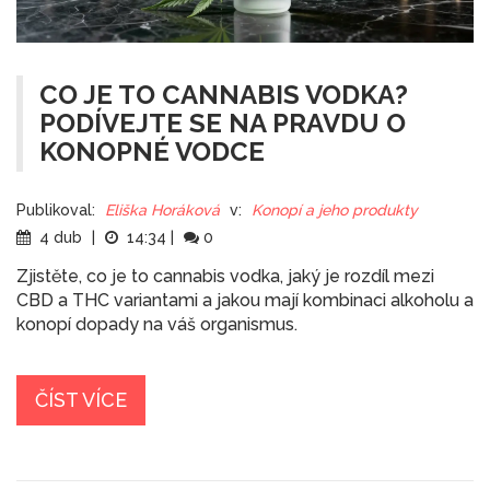
CO JE TO CANNABIS VODKA?
PODÍVEJTE SE NA PRAVDU O
KONOPNÉ VODCE
Publikoval:
Eliška Horáková
v:
Konopí a jeho produkty
4 dub
|
14:34
|
0
Zjistěte, co je to cannabis vodka, jaký je rozdíl mezi
CBD a THC variantami a jakou mají kombinaci alkoholu a
konopí dopady na váš organismus.
ČÍST VÍCE