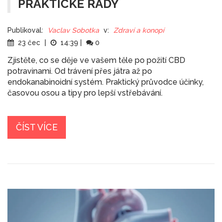
PRAKTICKÉ RADY
Publikoval:
Vaclav Sobotka
v:
Zdraví a konopí
23 čec
|
14:39
|
0
Zjistěte, co se děje ve vašem těle po požití CBD
potravinami. Od trávení přes játra až po
endokanabinoidní systém. Praktický průvodce účinky,
časovou osou a tipy pro lepší vstřebávání.
ČÍST VÍCE