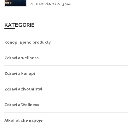
zatímco Delta-9 pro relaxaci.
PUBLIKOVÁNO ON:
3 SRP
KATEGORIE
Konopí a jeho produkty
Zdraví a wellness
Zdraví a konopí
Zdraví a životní styl
Zdraví a Wellness
Alkoholické nápoje