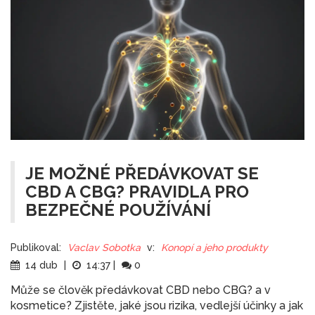
JE MOŽNÉ PŘEDÁVKOVAT SE
CBD A CBG? PRAVIDLA PRO
BEZPEČNÉ POUŽÍVÁNÍ
Publikoval:
Vaclav Sobotka
v:
Konopí a jeho produkty
14 dub
|
14:37
|
0
Může se člověk předávkovat CBD nebo CBG? a v
kosmetice? Zjistěte, jaké jsou rizika, vedlejší účinky a jak