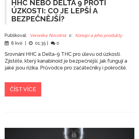
HHC NEBO DELTA 9 PROTI
ÚZKOSTI: CO JE LEPŠÍ A
BEZPEČNĚJŠÍ?
Publikoval:
Veronika Novotná
v:
Konopí a jeho produkty
8 kvě
|
01:35
|
0
Srovnání HHC a Delta-9 THC pro úlevu od úzkosti.
Zjistěte, který kanabinoid je bezpečnější, jak fungují a
jaké jsou rizika. Průvodce pro začátečníky i pokročilé.
ČÍST VÍCE