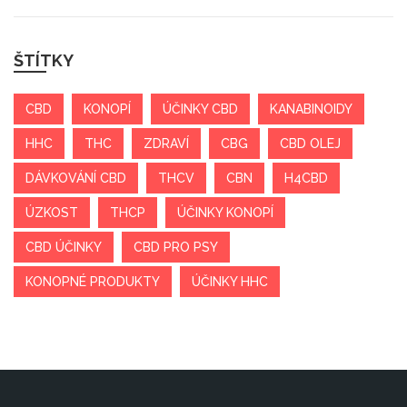
ŠTÍTKY
CBD
KONOPÍ
ÚČINKY CBD
KANABINOIDY
HHC
THC
ZDRAVÍ
CBG
CBD OLEJ
DÁVKOVÁNÍ CBD
THCV
CBN
H4CBD
ÚZKOST
THCP
ÚČINKY KONOPÍ
CBD ÚČINKY
CBD PRO PSY
KONOPNÉ PRODUKTY
ÚČINKY HHC