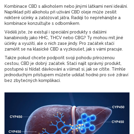
Kombinace CBD s alkoholem nebo jinými látkami není ideální.
Například pití alkoholu při užívání CBD oleje může zesílit
některé účinky a zatěžovat játra. Raději to nepřehánějte a
kombinace konzultujte s odborníkem.
Věděli jste, že existují i speciální produkty s dalšími
kanabinoidy jako HHC, THCV nebo CBG? Ty mohou mít jiné
účinky a využití, ale o nich zase jindy. Pro začátek stačí
zaměřit se na klasické CBD a vyzkoušet, jak s vámi pracuje.
Takže pokud chcete podpořit svoji pohodu přirozenou
cestou, CBD je dobrý začátek. Stačí najít správný produkt,
postupně si hlídat dávkování a všímat si, jak se cítíte. Tímhle
jednoduchým přístupem můžete udělat hodně pro své zdraví
bez zbytečných komplikací.