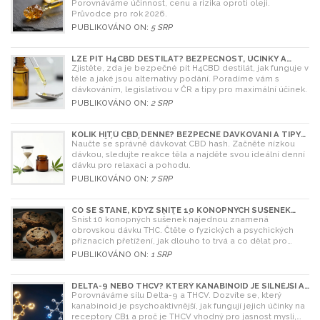
Porovnáváme účinnost, cenu a rizika oproti oleji.
Průvodce pro rok 2026.
PUBLIKOVÁNO ON:
5 SRP
LZE PÍT H4CBD DESTILÁT? BEZPEČNOST, ÚČINKY A
LEGISLATIVA V ROCE 2026
Zjistěte, zda je bezpečné pít H4CBD destilát, jak funguje v
těle a jaké jsou alternativy podání. Poradíme vám s
dávkováním, legislativou v ČR a tipy pro maximální účinek.
PUBLIKOVÁNO ON:
2 SRP
KOLIK HITŮ CBD DENNĚ? BEZPEČNÉ DÁVKOVÁNÍ A TIPY
PRO ZAČÁTEČNÍKY
Naučte se správně dávkovat CBD hash. Začněte nízkou
dávkou, sledujte reakce těla a najděte svou ideální denní
dávku pro relaxaci a pohodu.
PUBLIKOVÁNO ON:
7 SRP
CO SE STANE, KDYŽ SNÍTE 10 KONOPNÝCH SUŠENEK
NAJEDNOU? RIZIKA A ŘEŠENÍ
Sníst 10 konopných sušenek najednou znamená
obrovskou dávku THC. Čtěte o fyzických a psychických
příznacích přetížení, jak dlouho to trvá a co dělat pro
úlevu.
PUBLIKOVÁNO ON:
1 SRP
DELTA-9 NEBO THCV? KTERÝ KANABINOID JE SILNĚJŠÍ A
CO SI VYBRAT
Porovnáváme sílu Delta-9 a THCV. Dozvíte se, který
kanabinoid je psychoaktivnější, jak fungují jejich účinky na
receptory CB1 a proč je THCV vhodný pro jasnost mysli,