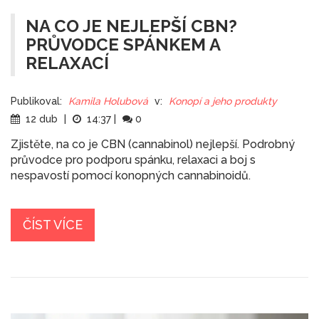
NA CO JE NEJLEPŠÍ CBN?
PRŮVODCE SPÁNKEM A
RELAXACÍ
Publikoval:
Kamila Holubová
v:
Konopí a jeho produkty
12 dub
|
14:37
|
0
Zjistěte, na co je CBN (cannabinol) nejlepší. Podrobný
průvodce pro podporu spánku, relaxaci a boj s
nespavostí pomocí konopných cannabinoidů.
ČÍST VÍCE