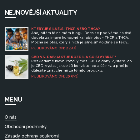
NEJNOVĚJŠÍ AKTUALITY
KTERÝ JE SILNĚJŠÍ THCP NEBO THCA?
Ahoj, vítám tě na mém blogu! Dnes se podíváme na dvě
docela zajímavé konopné kanabinoidy - THCP a THCA.
Možná se ptáš, který z nich je silnější? Pojďme se tedy
ponořit do světa těchto sloučenin, prozkoumat jejich
PUBLIKOVÁNO ON:
2 ZÁŘ
vlastnosti a zjistit, který z nich je 'vítězem'. Doufám, že
tento příspěvek ti poskytne užitečné informace a
CBD VS. DAB: JAKÝ JE ROZDÍL A CO SI VYBRAT?
odpovědi na tvé otázky!
Rozkládáme hlavní rozdíly mezi CBD a daby. Zjistěte, co
je CBD krystal, jak se liší konzistence a účinky, a proč je
důležité znát chemii za těmito produkty.
PUBLIKOVÁNO ON:
16 KVĚ
MENU
O nás
Obchodní podmínky
Zásady ochrany soukromí