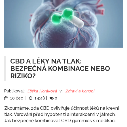
CBD A LÉKY NA TLAK:
BEZPEČNÁ KOMBINACE NEBO
RIZIKO?
Publikoval:
Eliška Horáková
v:
Zdraví a konopí
10 čec
|
14:48
|
0
Zkoumáme, zda CBD ovlivňuje účinnost léků na krevní
tlak. Varování před hypotenzí a interakcemi v játrech.
Jak bezpečně kombinovat CBD gummies s medikací.