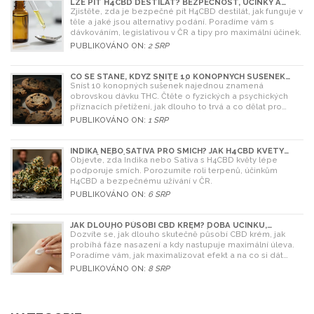
LZE PÍT H4CBD DESTILÁT? BEZPEČNOST, ÚČINKY A
LEGISLATIVA V ROCE 2026
Zjistěte, zda je bezpečné pít H4CBD destilát, jak funguje v
těle a jaké jsou alternativy podání. Poradíme vám s
dávkováním, legislativou v ČR a tipy pro maximální účinek.
PUBLIKOVÁNO ON:
2 SRP
CO SE STANE, KDYŽ SNÍTE 10 KONOPNÝCH SUŠENEK
NAJEDNOU? RIZIKA A ŘEŠENÍ
Sníst 10 konopných sušenek najednou znamená
obrovskou dávku THC. Čtěte o fyzických a psychických
příznacích přetížení, jak dlouho to trvá a co dělat pro
úlevu.
PUBLIKOVÁNO ON:
1 SRP
INDIKA NEBO SATIVA PRO SMÍCH? JAK H4CBD KVĚTY
OVLIVŇUJÍ NÁLADU
Objevte, zda Indika nebo Sativa s H4CBD květy lépe
podporuje smích. Porozumíte roli terpenů, účinkům
H4CBD a bezpečnému užívání v ČR.
PUBLIKOVÁNO ON:
6 SRP
JAK DLOUHO PŮSOBÍ CBD KRÉM? DOBA ÚČINKU,
NASAZENÍ A TIPY PRO MAXIMÁLNÍ EFEKT
Dozvíte se, jak dlouho skutečně působí CBD krém, jak
probíhá fáze nasazení a kdy nastupuje maximální úleva.
Poradíme vám, jak maximalizovat efekt a na co si dát
pozor.
PUBLIKOVÁNO ON:
8 SRP