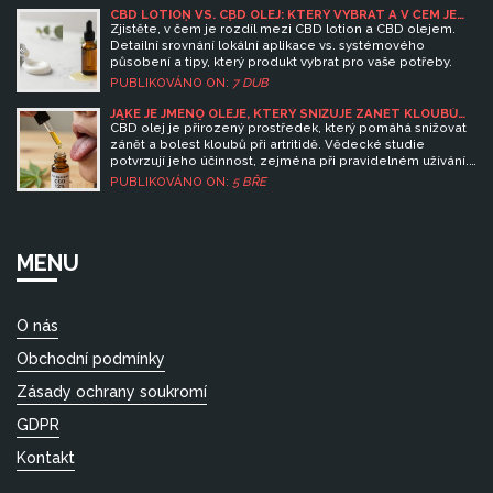
CBD LOTION VS. CBD OLEJ: KTERÝ VYBRAT A V ČEM JE
TEN HLAVNÍ ROZDÍL?
Zjistěte, v čem je rozdíl mezi CBD lotion a CBD olejem.
Detailní srovnání lokální aplikace vs. systémového
působení a tipy, který produkt vybrat pro vaše potřeby.
PUBLIKOVÁNO ON:
7 DUB
JAKÉ JE JMÉNO OLEJE, KTERÝ SNIŽUJE ZÁNĚT KLOUBŮ
PŘI ARTRITIDĚ?
CBD olej je přirozený prostředek, který pomáhá snižovat
zánět a bolest kloubů při artritidě. Vědecké studie
potvrzují jeho účinnost, zejména při pravidelném užívání.
Zjistěte, jaký typ CBD oleje je nejlepší a jak ho správně
PUBLIKOVÁNO ON:
5 BŘE
užívat.
MENU
O nás
Obchodní podmínky
Zásady ochrany soukromí
GDPR
Kontakt