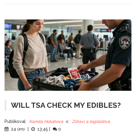
WILL TSA CHECK MY EDIBLES?
Publikoval:
Kamila Holubová
v:
Zdraví a legislativa
24 úno
|
13:45
|
0