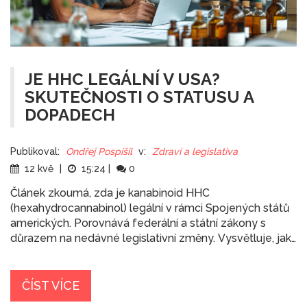
JE HHC LEGÁLNÍ V USA?
SKUTEČNOSTI O STATUSU A
DOPADECH
Publikoval:
Ondřej Pospíšil
v:
Zdraví a legislativa
12 kvě
|
15:24
|
0
Článek zkoumá, zda je kanabinoid HHC
(hexahydrocannabinol) legální v rámci Spojených států
amerických. Porovnává federální a státní zákony s
důrazem na nedávné legislativní změny. Vysvětluje, jak
HHC funguje a jaký má vliv na tělo a mysl uživatele.
Také se podíváme na to, jak se HHC liší od jiných
populárních kanabinoidů jako je THC a CBD. Tento
ČÍST VÍCE
článek nabízí užitečné informace pro každého, kdo se