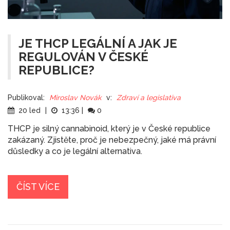
JE THCP LEGÁLNÍ A JAK JE
REGULOVÁN V ČESKÉ
REPUBLICE?
Publikoval:
Miroslav Novák
v:
Zdraví a legislativa
20 led
|
13:36
|
0
THCP je silný cannabinoid, který je v České republice
zakázaný. Zjistěte, proč je nebezpečný, jaké má právní
důsledky a co je legální alternativa.
ČÍST VÍCE