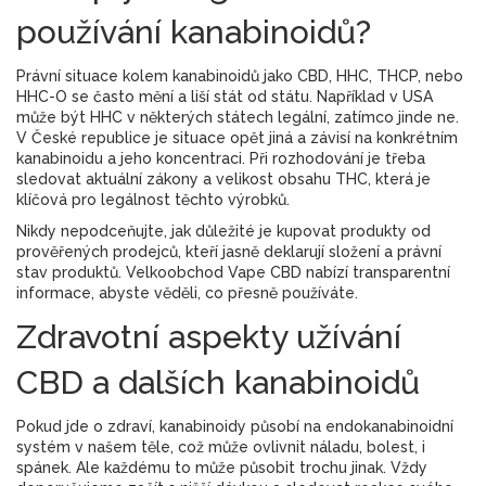
používání kanabinoidů?
Právní situace kolem kanabinoidů jako CBD, HHC, THCP, nebo
HHC-O se často mění a liší stát od státu. Například v USA
může být HHC v některých státech legální, zatímco jinde ne.
V České republice je situace opět jiná a závisí na konkrétním
kanabinoidu a jeho koncentraci. Při rozhodování je třeba
sledovat aktuální zákony a velikost obsahu THC, která je
klíčová pro legálnost těchto výrobků.
Nikdy nepodceňujte, jak důležité je kupovat produkty od
prověřených prodejců, kteří jasně deklarují složení a právní
stav produktů. Velkoobchod Vape CBD nabízí transparentní
informace, abyste věděli, co přesně používáte.
Zdravotní aspekty užívání
CBD a dalších kanabinoidů
Pokud jde o zdraví, kanabinoidy působí na endokanabinoidní
systém v našem těle, což může ovlivnit náladu, bolest, i
spánek. Ale každému to může působit trochu jinak. Vždy