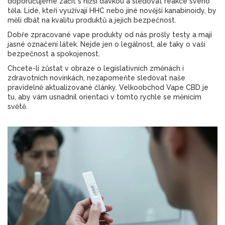
doporučujeme začít s nižší dávkou a sledovat reakce svého
těla. Lidé, kteří využívají HHC nebo jiné novější kanabinoidy, by
měli dbát na kvalitu produktů a jejich bezpečnost.
Dobře zpracované vape produkty od nás prošly testy a mají
jasné označení látek. Nejde jen o legálnost, ale taky o vaši
bezpečnost a spokojenost.
Chcete-li zůstat v obraze o legislativních změnách i
zdravotních novinkách, nezapomeňte sledovat naše
pravidelně aktualizované články. Velkoobchod Vape CBD je
tu, aby vám usnadnil orientaci v tomto rychle se měnícím
světě.