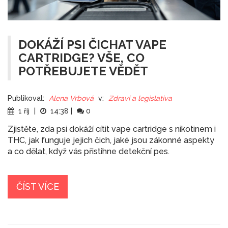
DOKÁŽÍ PSI ČICHAT VAPE
CARTRIDGE? VŠE, CO
POTŘEBUJETE VĚDĚT
Publikoval:
Alena Vrbová
v:
Zdraví a legislativa
1 říj
|
14:38
|
0
Zjistěte, zda psi dokáží cítit vape cartridge s nikotinem i
THC, jak funguje jejich čich, jaké jsou zákonné aspekty
a co dělat, když vás přistihne detekční pes.
ČÍST VÍCE