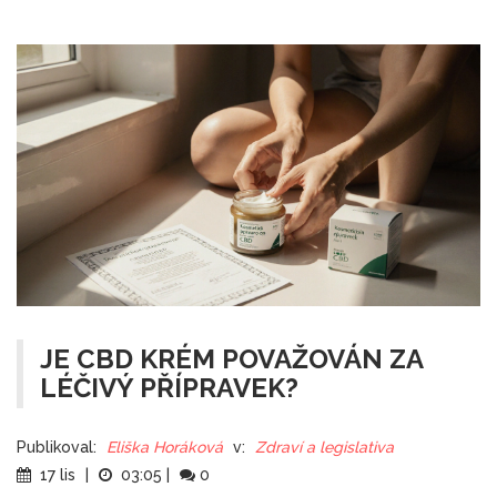
JE CBD KRÉM POVAŽOVÁN ZA
LÉČIVÝ PŘÍPRAVEK?
Publikoval:
Eliška Horáková
v:
Zdraví a legislativa
17 lis
|
03:05
|
0