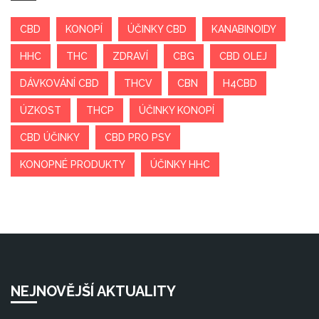
CBD
KONOPÍ
ÚČINKY CBD
KANABINOIDY
HHC
THC
ZDRAVÍ
CBG
CBD OLEJ
DÁVKOVÁNÍ CBD
THCV
CBN
H4CBD
ÚZKOST
THCP
ÚČINKY KONOPÍ
CBD ÚČINKY
CBD PRO PSY
KONOPNÉ PRODUKTY
ÚČINKY HHC
NEJNOVĚJŠÍ AKTUALITY