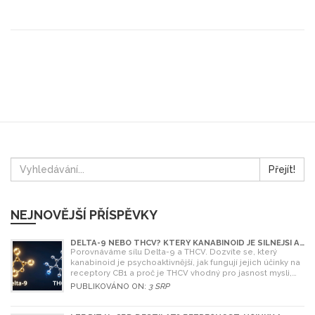
zajímá o právní status a vlastnosti HHC.
Přejít!
NEJNOVĚJŠÍ PŘÍSPĚVKY
DELTA-9 NEBO THCV? KTERÝ KANABINOID JE SILNĚJŠÍ A
CO SI VYBRAT
Porovnáváme sílu Delta-9 a THCV. Dozvíte se, který
kanabinoid je psychoaktivnější, jak fungují jejich účinky na
receptory CB1 a proč je THCV vhodný pro jasnost mysli,
zatímco Delta-9 pro relaxaci.
PUBLIKOVÁNO ON:
3 SRP