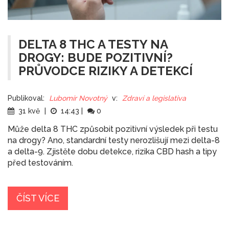
DELTA 8 THC A TESTY NA
DROGY: BUDE POZITIVNÍ?
PRŮVODCE RIZIKY A DETEKCÍ
Publikoval:
Lubomír Novotný
v:
Zdraví a legislativa
31 kvě
|
14:43
|
0
Může delta 8 THC způsobit pozitivní výsledek při testu
na drogy? Ano, standardní testy nerozlišují mezi delta-8
a delta-9. Zjistěte dobu detekce, rizika CBD hash a tipy
před testováním.
ČÍST VÍCE