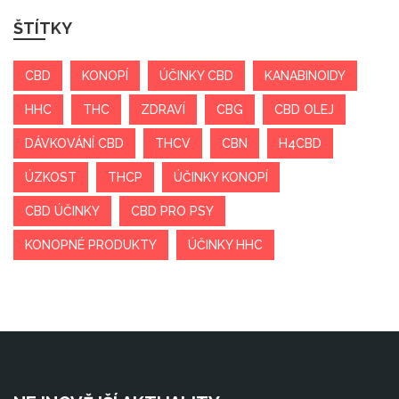
ŠTÍTKY
CBD
KONOPÍ
ÚČINKY CBD
KANABINOIDY
HHC
THC
ZDRAVÍ
CBG
CBD OLEJ
DÁVKOVÁNÍ CBD
THCV
CBN
H4CBD
ÚZKOST
THCP
ÚČINKY KONOPÍ
CBD ÚČINKY
CBD PRO PSY
KONOPNÉ PRODUKTY
ÚČINKY HHC