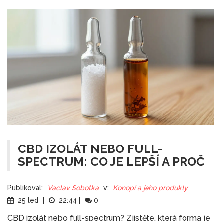
CBD IZOLÁT NEBO FULL-
SPECTRUM: CO JE LEPŠÍ A PROČ
Publikoval:
Vaclav Sobotka
v:
Konopí a jeho produkty
25 led
|
22:44
|
0
CBD izolát nebo full-spectrum? Zjistěte, která forma je