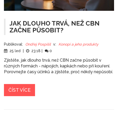
JAK DLOUHO TRVÁ, NEŽ CBN
ZAČNE PŮSOBIT?
Publikoval:
Ondřej Pospíšil
v:
Konopí a jeho produkty
25 led
|
23:18
|
0
Zjistěte, jak dlouho trvá, než CBN začne působit v
různých formách - nápojích, kapkách nebo při kouření.
Porovnejte časy účinků a zjistěte, proč někdy nepůsobí.
ČÍST VÍCE