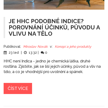
JE HHC PODOBNÉ INDICE?
POROVNÁNÍ ÚČINKŮ, PŮVODU A
VLIVU NA TĚLO
Publikoval:
Miroslav Novák
v:
Konopí a jeho produkty
23 led
|
13:32
|
0
HHC není Indica - jedno je chemická látka, druhé
rostlina. Zjistěte, jak se liší jejich účinky, původ a vliv na
tělo, a co je vhodnější pro uvolnění a spánek.
ČÍST VÍCE