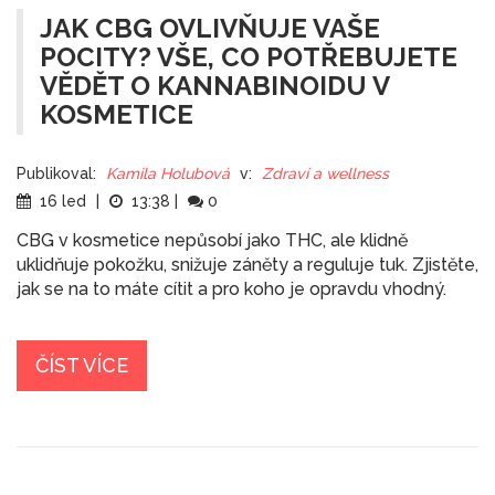
JAK CBG OVLIVŇUJE VAŠE
POCITY? VŠE, CO POTŘEBUJETE
VĚDĚT O KANNABINOIDU V
KOSMETICE
Publikoval:
Kamila Holubová
v:
Zdraví a wellness
16 led
|
13:38
|
0
CBG v kosmetice nepůsobí jako THC, ale klidně
uklidňuje pokožku, snižuje záněty a reguluje tuk. Zjistěte,
jak se na to máte cítit a pro koho je opravdu vhodný.
ČÍST VÍCE