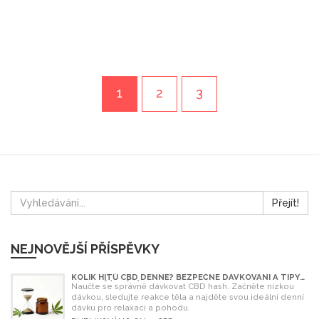
1
2
3
Přejít!
NEJNOVĚJŠÍ PŘÍSPĚVKY
KOLIK HITŮ CBD DENNĚ? BEZPEČNÉ DÁVKOVÁNÍ A TIPY
PRO ZAČÁTEČNÍKY
Naučte se správně dávkovat CBD hash. Začněte nízkou
dávkou, sledujte reakce těla a najděte svou ideální denní
dávku pro relaxaci a pohodu.