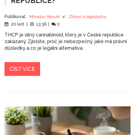
REPUBLICE?
Publikoval:
Miroslav Novák
v:
Zdraví a legislativa
20 led
|
13:36
|
0
THCP je silný cannabinoid, který je v České republice
zakázaný. Zjistěte, proč je nebezpečný, jaké má právní
důsledky a co je legální alternativa.
ČÍST VÍCE