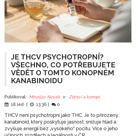
JE THCV PSYCHOTROPNÍ?
VŠECHNO, CO POTŘEBUJETE
VĚDĚT O TOMTO KONOPNÉM
KANABINOIDU
Publikoval:
Miroslav Novák
v:
Zdraví a konopí
18 led
|
13:36
|
0
THCV není psychotropní jako THC. Je to přirozený
kanabinoid, který poskytuje jasnost, snižuje hlad a
zvyšuje energii bez „vysokého“ pocitu. Více o jeho
účincích, rozdílech a legálnosti v ČR.