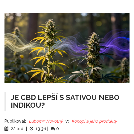
JE CBD LEPŠÍ S SATIVOU NEBO
INDIKOU?
Publikoval:
Lubomír Novotný
v:
Konopí a jeho produkty
22 led
|
13:36
|
0