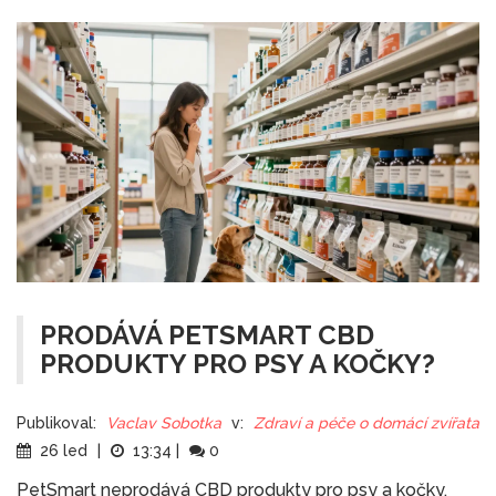
PRODÁVÁ PETSMART CBD
PRODUKTY PRO PSY A KOČKY?
Publikoval:
Vaclav Sobotka
v:
Zdraví a péče o domácí zvířata
26 led
|
13:34
|
0
PetSmart neprodává CBD produkty pro psy a kočky.