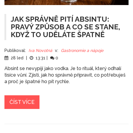
JAK SPRÁVNĚ PITÍ ABSINTU:
PRAVÝ ZPŮSOB A CO SE STANE,
KDYŽ TO UDĚLÁTE ŠPATNĚ
Publikoval:
Iva Novotná
v:
Gastronomie a nápoje
28 led
|
13:31
|
0
Absint se nevypíjí jako vodka. Je to rituál, který odhalí
tisíce vůní. Zjisti, jak ho správně připravit, co potřebuješ
a proč je špatné ho pít rychle.
ČÍST VÍCE