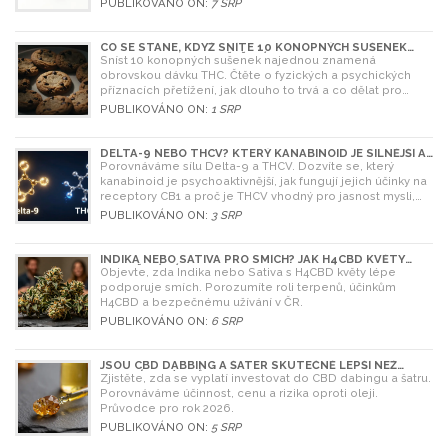
PUBLIKOVÁNO ON:
7 SRP
CO SE STANE, KDYŽ SNÍTE 10 KONOPNÝCH SUŠENEK
NAJEDNOU? RIZIKA A ŘEŠENÍ
Sníst 10 konopných sušenek najednou znamená
obrovskou dávku THC. Čtěte o fyzických a psychických
příznacích přetížení, jak dlouho to trvá a co dělat pro
úlevu.
PUBLIKOVÁNO ON:
1 SRP
DELTA-9 NEBO THCV? KTERÝ KANABINOID JE SILNĚJŠÍ A
CO SI VYBRAT
Porovnáváme sílu Delta-9 a THCV. Dozvíte se, který
kanabinoid je psychoaktivnější, jak fungují jejich účinky na
receptory CB1 a proč je THCV vhodný pro jasnost mysli,
zatímco Delta-9 pro relaxaci.
PUBLIKOVÁNO ON:
3 SRP
INDIKA NEBO SATIVA PRO SMÍCH? JAK H4CBD KVĚTY
OVLIVŇUJÍ NÁLADU
Objevte, zda Indika nebo Sativa s H4CBD květy lépe
podporuje smích. Porozumíte roli terpenů, účinkům
H4CBD a bezpečnému užívání v ČR.
PUBLIKOVÁNO ON:
6 SRP
JSOU CBD DABBING A ŠATER SKUTEČNĚ LEPŠÍ NEŽ
OLEJ? ÚPLNÝ PRŮVODCE
Zjistěte, zda se vyplatí investovat do CBD dabingu a šatru.
Porovnáváme účinnost, cenu a rizika oproti oleji.
Průvodce pro rok 2026.
PUBLIKOVÁNO ON:
5 SRP