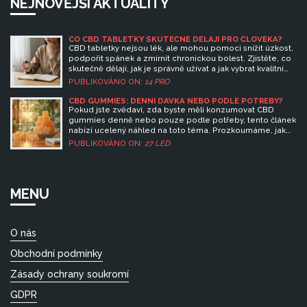
NEJNOVĚJŠÍ AKTUALITY
CO CBD TABLETKY SKUTEČNĚ DĚLAJÍ PRO ČLOVĚKA?
CBD tabletky nejsou lék, ale mohou pomoci snížit úzkost,
podpořit spánek a zmírnit chronickou bolest. Zjistěte, co
skutečně dělají, jak je správně užívat a jak vybrat kvalitní
produkt.
PUBLIKOVÁNO ON:
14 PRO
CBD GUMMIES: DENNÍ DÁVKA NEBO PODLE POTŘEBY?
Pokud jste zvědaví, zda byste měli konzumovat CBD
gummies denně nebo pouze podle potřeby, tento článek
nabízí ucelený náhled na toto téma. Prozkoumáme, jak
CBD funguje, jaké jsou jeho potenciální výhody i možná
PUBLIKOVÁNO ON:
27 LED
rizika spojená s jeho užíváním. Poradíme vám, jak najít
správnou dávku pro vaše potřeby, a co mít na paměti při
výběru CBD gummies.
MENU
O nás
Obchodní podmínky
Zásady ochrany soukromí
GDPR