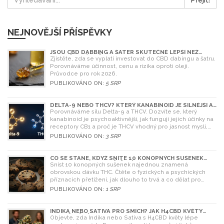
NEJNOVĚJŠÍ PŘÍSPĚVKY
JSOU CBD DABBING A ŠATER SKUTEČNĚ LEPŠÍ NEŽ
OLEJ? ÚPLNÝ PRŮVODCE
Zjistěte, zda se vyplatí investovat do CBD dabingu a šatru.
Porovnáváme účinnost, cenu a rizika oproti oleji.
Průvodce pro rok 2026.
PUBLIKOVÁNO ON:
5 SRP
DELTA-9 NEBO THCV? KTERÝ KANABINOID JE SILNĚJŠÍ A
CO SI VYBRAT
Porovnáváme sílu Delta-9 a THCV. Dozvíte se, který
kanabinoid je psychoaktivnější, jak fungují jejich účinky na
receptory CB1 a proč je THCV vhodný pro jasnost mysli,
zatímco Delta-9 pro relaxaci.
PUBLIKOVÁNO ON:
3 SRP
CO SE STANE, KDYŽ SNÍTE 10 KONOPNÝCH SUŠENEK
NAJEDNOU? RIZIKA A ŘEŠENÍ
Sníst 10 konopných sušenek najednou znamená
obrovskou dávku THC. Čtěte o fyzických a psychických
příznacích přetížení, jak dlouho to trvá a co dělat pro
úlevu.
PUBLIKOVÁNO ON:
1 SRP
INDIKA NEBO SATIVA PRO SMÍCH? JAK H4CBD KVĚTY
OVLIVŇUJÍ NÁLADU
Objevte, zda Indika nebo Sativa s H4CBD květy lépe