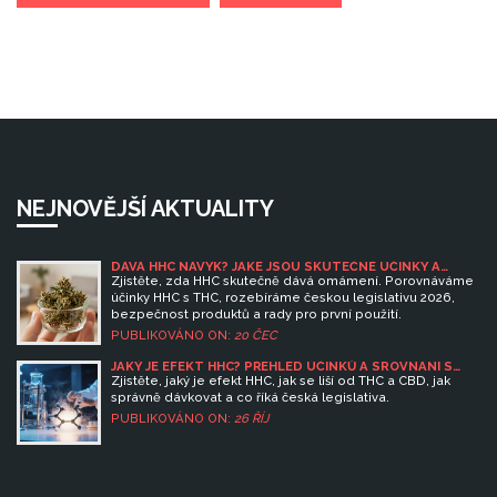
NEJNOVĚJŠÍ AKTUALITY
DÁVÁ HHC NÁVYK? JAKÉ JSOU SKUTEČNÉ ÚČINKY A
RIZIKA
Zjistěte, zda HHC skutečně dává omámení. Porovnáváme
účinky HHC s THC, rozebíráme českou legislativu 2026,
bezpečnost produktů a rady pro první použití.
PUBLIKOVÁNO ON:
20 ČEC
JAKÝ JE EFEKT HHC? PŘEHLED ÚČINKŮ A SROVNÁNÍ S
THC A CBD
Zjistěte, jaký je efekt HHC, jak se liší od THC a CBD, jak
správně dávkovat a co říká česká legislativa.
PUBLIKOVÁNO ON:
26 ŘÍJ