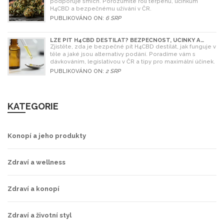
podporuje smích. Porozumíte roli terpenů, účinkům
H4CBD a bezpečnému užívání v ČR.
PUBLIKOVÁNO ON:
6 SRP
LZE PÍT H4CBD DESTILÁT? BEZPEČNOST, ÚČINKY A
LEGISLATIVA V ROCE 2026
Zjistěte, zda je bezpečné pít H4CBD destilát, jak funguje v
těle a jaké jsou alternativy podání. Poradíme vám s
dávkováním, legislativou v ČR a tipy pro maximální účinek.
PUBLIKOVÁNO ON:
2 SRP
KATEGORIE
Konopí a jeho produkty
Zdraví a wellness
Zdraví a konopí
Zdraví a životní styl