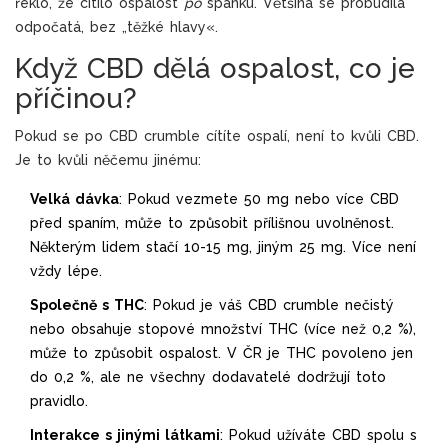
řeklo, že cítilo ospalost
po
spánku. Většina se probudila
odpočatá, bez „těžké hlavy«.
Když CBD dělá ospalost, co je
příčinou?
Pokud se po CBD crumble cítíte ospalí, není to kvůli CBD.
Je to kvůli něčemu jinému:
Velká dávka
: Pokud vezmete 50 mg nebo více CBD
před spaním, může to způsobit přílišnou uvolněnost.
Některým lidem stačí 10-15 mg, jiným 25 mg. Více není
vždy lépe.
Společně s THC
: Pokud je váš CBD crumble nečistý
nebo obsahuje stopové množství THC (více než 0,2 %),
může to způsobit ospalost. V ČR je THC povoleno jen
do 0,2 %, ale ne všechny dodavatelé dodržují toto
pravidlo.
Interakce s jinými látkami
: Pokud užíváte CBD spolu s