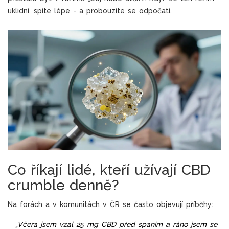
uklidní, spíte lépe - a probouzíte se odpočatí.
Co říkají lidé, kteří užívají CBD
crumble denně?
Na forách a v komunitách v ČR se často objevují příběhy:
„Včera jsem vzal 25 mg CBD před spaním a ráno jsem se