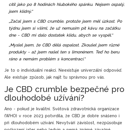
cítil jako po 8 hodinách hlubokého spánku. Nejsem ospalý,
jsem klidný.“
„Začal jsem s CBD crumble, protože jsem měl úzkost. Po
týdnu jsem si všiml, že už nemusím pít kávu na začátku
dne - CBD mi dalo dostatek klidu, abych se vyspěl.“
„Myslel jsem, že CBD dělá ospalost. Zkoušel jsem různé
produkty - až jsem našel ten s limonénem. Teď ho beru
ráno a nemám problém s koncentrací.“
Je to o individuální reakci. Neexistuje univerzální odpověď.
Ale existuje způsob, jak najít tu správnou pro vás.
Je CBD crumble bezpečné pro
dlouhodobé užívání?
Ano - pokud je kvalitní. Světová zdravotnická organizace
(WHO) v roce 2023 potvrdila, že CBD je dobře snášeno i
při dlouhodobém užívání. Nevytváří závislost, nezpůsobuje
poškození jater nebo ledvin a nemá známé závažné