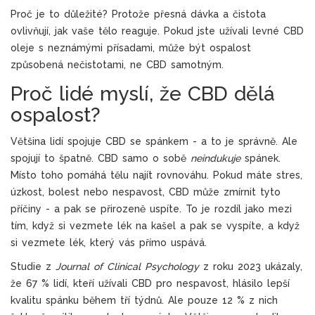
Proč je to důležité? Protože přesná dávka a čistota
ovlivňují, jak vaše tělo reaguje. Pokud jste užívali levné CBD
oleje s neznámými přísadami, může být ospalost
způsobená nečistotami, ne CBD samotným.
Proč lidé myslí, že CBD dělá
ospalost?
Většina lidí spojuje CBD se spánkem - a to je správně. Ale
spojují to špatně. CBD samo o sobě
neindukuje
spánek.
Místo toho pomáhá tělu najít rovnováhu. Pokud máte stres,
úzkost, bolest nebo nespavost, CBD může zmírnit tyto
příčiny - a pak se přirozeně uspíte. To je rozdíl jako mezi
tím, když si vezmete lék na kašel a pak se vyspíte, a když
si vezmete lék, který vás přímo uspává.
Studie z
Journal of Clinical Psychology
z roku 2023 ukázaly,
že 67 % lidí, kteří užívali CBD pro nespavost, hlásilo lepší
kvalitu spánku během tří týdnů. Ale pouze 12 % z nich