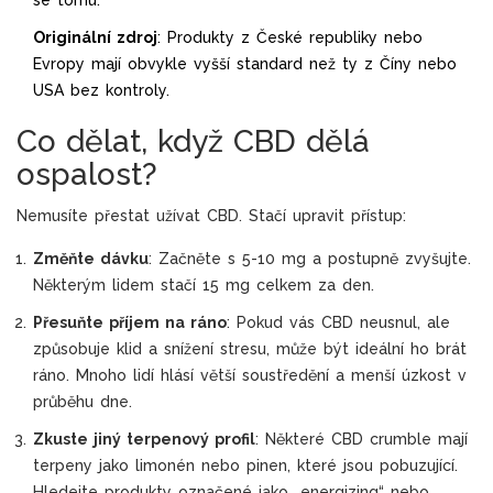
se tomu.
Originální zdroj
: Produkty z České republiky nebo
Evropy mají obvykle vyšší standard než ty z Číny nebo
USA bez kontroly.
Co dělat, když CBD dělá
ospalost?
Nemusíte přestat užívat CBD. Stačí upravit přístup:
Změňte dávku
: Začněte s 5-10 mg a postupně zvyšujte.
Některým lidem stačí 15 mg celkem za den.
Přesuňte příjem na ráno
: Pokud vás CBD neusnul, ale
způsobuje klid a snížení stresu, může být ideální ho brát
ráno. Mnoho lidí hlásí větší soustředění a menší úzkost v
průběhu dne.
Zkuste jiný terpenový profil
: Některé CBD crumble mají
terpeny jako limonén nebo pinen, které jsou pobuzující.
Hledejte produkty označené jako „energizing“ nebo