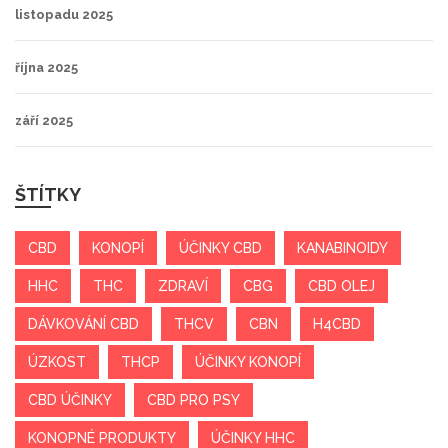
listopadu 2025
října 2025
září 2025
ŠTÍTKY
CBD
KONOPÍ
ÚČINKY CBD
KANABINOIDY
HHC
THC
ZDRAVÍ
CBG
CBD OLEJ
DÁVKOVÁNÍ CBD
THCV
CBN
H4CBD
ÚZKOST
THCP
ÚČINKY KONOPÍ
CBD ÚČINKY
CBD PRO PSY
KONOPNÉ PRODUKTY
ÚČINKY HHC