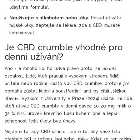
„daytime formula“.
Neužívejte s alkoholem nebo léky
: Pokud užíváte
nějaké léky, zeptejte se lékaře, zda s CBD můžete
kombinovat.
Je CBD crumble vhodné pro
denní užívání?
Ano - a mnoho lidí ho užívá právě proto, že
nedělá
ospalost. Lidé, kteří pracují s vysokým stresem, řidiči,
učitelé nebo rodiče, často volí CBD crumble, protože jim
pomáhá zůstat klidní a soustředění, aniž by cítili „těžkou
hlavu«. Výzkum z Univerzity v Praze (2024) ukázal, že lidé,
kteří užívali CBD crumble v denní dávce 10-20 mg, měli o
32 % nižší úroveň krevního tlaku během dne a lepší
schopnost řešit úkoly bez únavy.
Nejde o to, aby CBD usnulo. Jde o to, aby vaše tělo
přestalo být v režimu „boj nebo útěk«. Když se ten režim