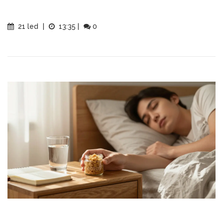
21 led
|
13:35
|
0