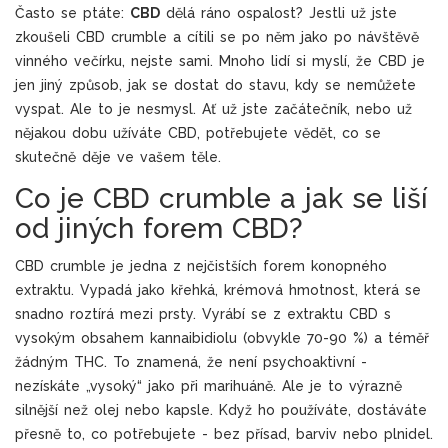
Často se ptáte:
CBD
dělá ráno ospalost? Jestli už jste
zkoušeli CBD crumble a cítili se po něm jako po návštěvě
vinného večírku, nejste sami. Mnoho lidí si myslí, že CBD je
jen jiný způsob, jak se dostat do stavu, kdy se nemůžete
vyspat. Ale to je nesmysl. Ať už jste začátečník, nebo už
nějakou dobu užíváte CBD, potřebujete vědět, co se
skutečně děje ve vašem těle.
Co je CBD crumble a jak se liší
od jiných forem CBD?
CBD crumble je jedna z nejčistších forem konopného
extraktu. Vypadá jako křehká, krémová hmotnost, která se
snadno roztírá mezi prsty. Vyrábí se z extraktu CBD s
vysokým obsahem kannaibidiolu (obvykle 70-90 %) a téměř
žádným THC. To znamená, že není psychoaktivní -
nezískáte „vysoký“ jako při marihuáně. Ale je to výrazně
silnější než olej nebo kapsle. Když ho používáte, dostáváte
přesně to, co potřebujete - bez přísad, barviv nebo plnidel.