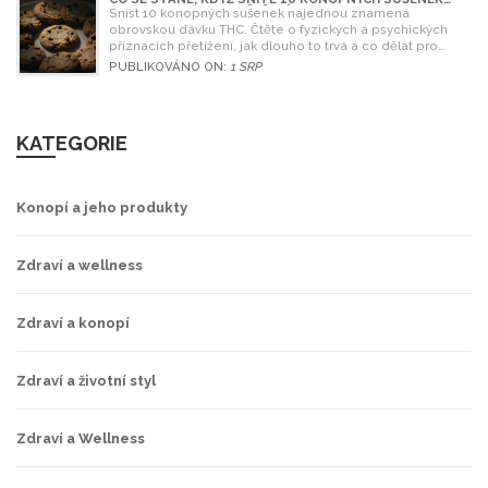
NAJEDNOU? RIZIKA A ŘEŠENÍ
Sníst 10 konopných sušenek najednou znamená
obrovskou dávku THC. Čtěte o fyzických a psychických
příznacích přetížení, jak dlouho to trvá a co dělat pro
úlevu.
PUBLIKOVÁNO ON:
1 SRP
KATEGORIE
Konopí a jeho produkty
Zdraví a wellness
Zdraví a konopí
Zdraví a životní styl
Zdraví a Wellness