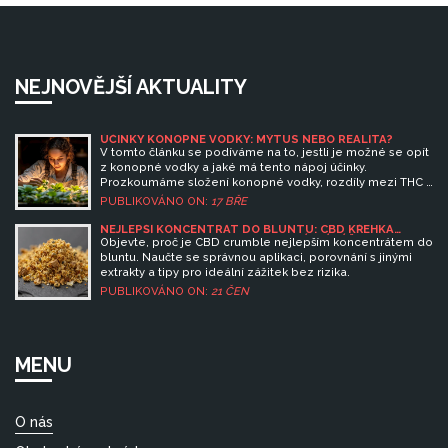
NEJNOVĚJŠÍ AKTUALITY
ÚČINKY KONOPNÉ VODKY: MÝTUS NEBO REALITA?
V tomto článku se podíváme na to, jestli je možné se opít
z konopné vodky a jaké má tento nápoj účinky.
Prozkoumáme složení konopné vodky, rozdíly mezi THC a
CBD, a jak tyto složky ovlivňují naše tělo. Také si povíme
PUBLIKOVÁNO ON:
17 BŘE
něco o zákonitostech spojených s konopnou vodkou a na
co si dát pozor při jejím konzumování.
NEJLEPŠÍ KONCENTRÁT DO BLUNTU: CBD KŘEHKÁ
HMOTA (CRUMBLE) A TIPY PRO IDEÁLNÍ ZÁŽITEK
Objevte, proč je CBD crumble nejlepším koncentrátem do
bluntu. Naučte se správnou aplikaci, porovnání s jinými
extrakty a tipy pro ideální zážitek bez rizika.
PUBLIKOVÁNO ON:
21 ČEN
MENU
O nás