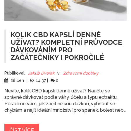
KOLIK CBD KAPSLÍ DENNĚ
UŽÍVAT? KOMPLETNÍ PRŮVODCE
DÁVKOVÁNÍM PRO
ZAČÁTEČNÍKY I POKROČILÉ
Publikoval:
Jakub Dvořák
v:
Zdravotní doplňky
28 čen
|
14:37
|
0
Nevíte, kolik CBD kapslí denně užívat? Naučte se
správně dávkovat podle váhy, účelu a typu extraktu.
Poradíme vám, jak začít nízkou dávkou, vyhnout se
chybám a najít ideální množství pro spánek, bolest nebo
stres.
ČÍST VÍCE