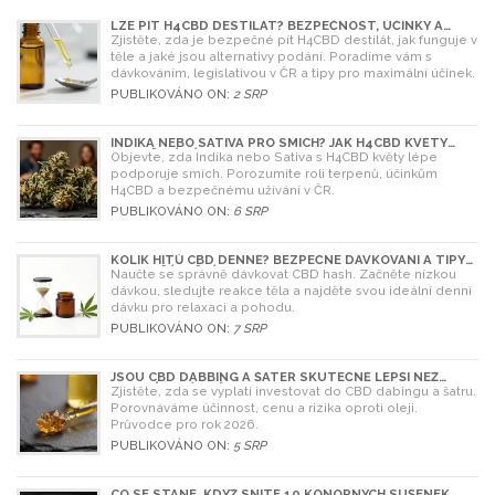
LZE PÍT H4CBD DESTILÁT? BEZPEČNOST, ÚČINKY A
LEGISLATIVA V ROCE 2026
Zjistěte, zda je bezpečné pít H4CBD destilát, jak funguje v
těle a jaké jsou alternativy podání. Poradíme vám s
dávkováním, legislativou v ČR a tipy pro maximální účinek.
PUBLIKOVÁNO ON:
2 SRP
INDIKA NEBO SATIVA PRO SMÍCH? JAK H4CBD KVĚTY
OVLIVŇUJÍ NÁLADU
Objevte, zda Indika nebo Sativa s H4CBD květy lépe
podporuje smích. Porozumíte roli terpenů, účinkům
H4CBD a bezpečnému užívání v ČR.
PUBLIKOVÁNO ON:
6 SRP
KOLIK HITŮ CBD DENNĚ? BEZPEČNÉ DÁVKOVÁNÍ A TIPY
PRO ZAČÁTEČNÍKY
Naučte se správně dávkovat CBD hash. Začněte nízkou
dávkou, sledujte reakce těla a najděte svou ideální denní
dávku pro relaxaci a pohodu.
PUBLIKOVÁNO ON:
7 SRP
JSOU CBD DABBING A ŠATER SKUTEČNĚ LEPŠÍ NEŽ
OLEJ? ÚPLNÝ PRŮVODCE
Zjistěte, zda se vyplatí investovat do CBD dabingu a šatru.
Porovnáváme účinnost, cenu a rizika oproti oleji.
Průvodce pro rok 2026.
PUBLIKOVÁNO ON:
5 SRP
CO SE STANE, KDYŽ SNÍTE 10 KONOPNÝCH SUŠENEK