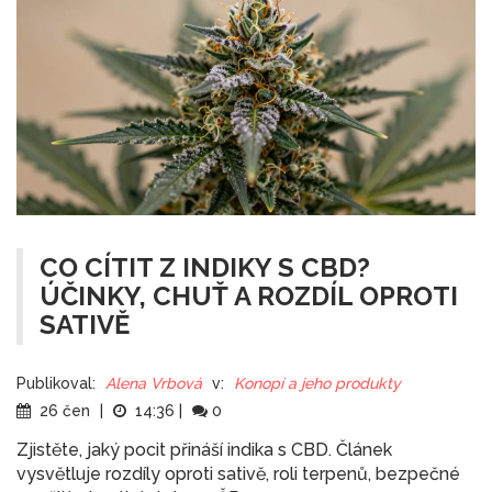
CO CÍTIT Z INDIKY S CBD?
ÚČINKY, CHUŤ A ROZDÍL OPROTI
SATIVĚ
Publikoval:
Alena Vrbová
v:
Konopí a jeho produkty
26 čen
|
14:36
|
0
Zjistěte, jaký pocit přináší indika s CBD. Článek
vysvětluje rozdíly oproti sativě, roli terpenů, bezpečné