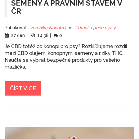
SEMENY A PRÁVNÍM STAVEM V
ČR
Publikoval:
Veronika Novotná
v:
Zdraví a péče o psy
27 čen
|
14:38
|
0
Je CBD totéž co konopí pro psy? Rozklíčujeme rozdíl
mezi CBD olejem, konopnými semeny a riziky THC.
Naučte se vybírat bezpečné produkty pro vašeho
mazlíčka.
ČÍST VÍCE