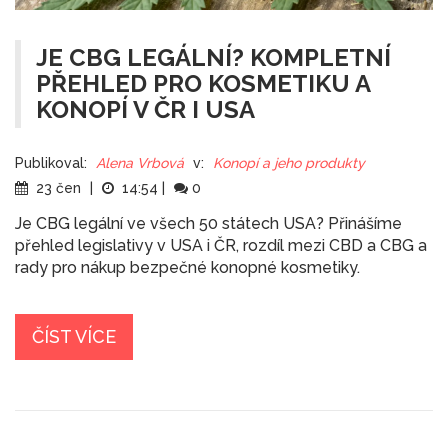
JE CBG LEGÁLNÍ? KOMPLETNÍ
PŘEHLED PRO KOSMETIKU A
KONOPÍ V ČR I USA
Publikoval:
Alena Vrbová
v:
Konopí a jeho produkty
23 čen
|
14:54
|
0
Je CBG legální ve všech 50 státech USA? Přinášíme
přehled legislativy v USA i ČR, rozdíl mezi CBD a CBG a
rady pro nákup bezpečné konopné kosmetiky.
ČÍST VÍCE