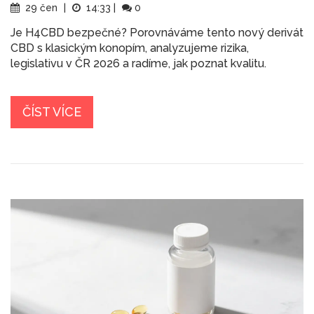
29 čen
|
14:33
|
0
Je H4CBD bezpečné? Porovnáváme tento nový derivát
CBD s klasickým konopím, analyzujeme rizika,
legislativu v ČR 2026 a radíme, jak poznat kvalitu.
ČÍST VÍCE