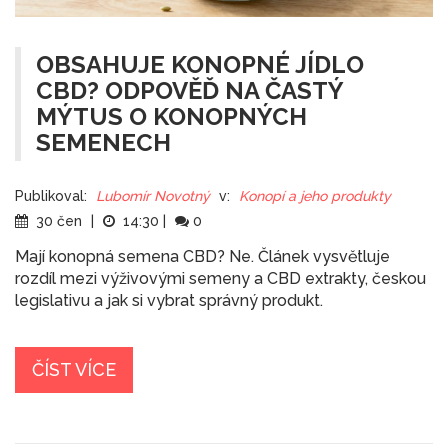
OBSAHUJE KONOPNÉ JÍDLO
CBD? ODPOVĚĎ NA ČASTÝ
MÝTUS O KONOPNÝCH
SEMENECH
Publikoval:
Lubomír Novotný
v:
Konopí a jeho produkty
30 čen
|
14:30
|
0
Mají konopná semena CBD? Ne. Článek vysvětluje
rozdíl mezi výživovými semeny a CBD extrakty, českou
legislativu a jak si vybrat správný produkt.
ČÍST VÍCE