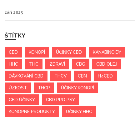
září 2025
ŠTÍTKY
CBD
KONOPÍ
ÚČINKY CBD
KANABINOIDY
HHC
THC
ZDRAVÍ
CBG
CBD OLEJ
DÁVKOVÁNÍ CBD
THCV
CBN
H4CBD
ÚZKOST
THCP
ÚČINKY KONOPÍ
CBD ÚČINKY
CBD PRO PSY
KONOPNÉ PRODUKTY
ÚČINKY HHC