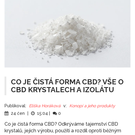
CO JE ČISTÁ FORMA CBD? VŠE O
CBD KRYSTALECH A IZOLÁTU
Publikoval:
Eliška Horáková
v:
Konopí a jeho produkty
24 čen
|
15:04
|
0
Co je čistá forma CBD? Odkrýváme tajemství CBD
krystalů, jejich výrobu, použití a rozdíl oproti běžným