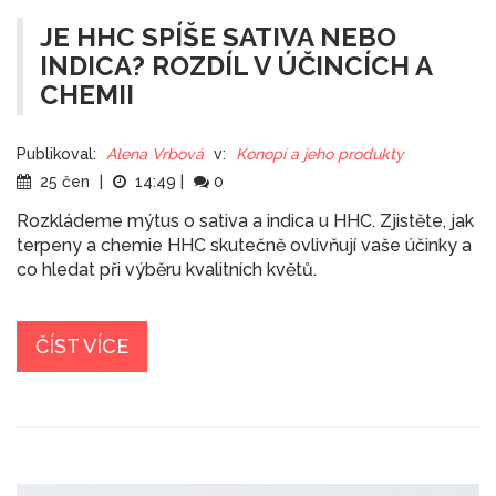
JE HHC SPÍŠE SATIVA NEBO
INDICA? ROZDÍL V ÚČINCÍCH A
CHEMII
Publikoval:
Alena Vrbová
v:
Konopí a jeho produkty
25 čen
|
14:49
|
0
Rozkládeme mýtus o sativa a indica u HHC. Zjistěte, jak
terpeny a chemie HHC skutečně ovlivňují vaše účinky a
co hledat při výběru kvalitních květů.
ČÍST VÍCE