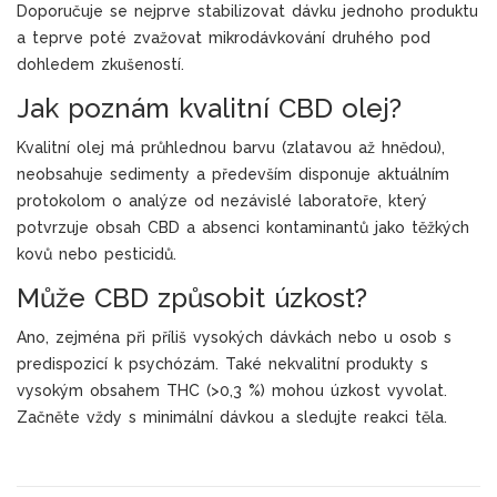
Doporučuje se nejprve stabilizovat dávku jednoho produktu
a teprve poté zvažovat mikrodávkování druhého pod
dohledem zkušeností.
Jak poznám kvalitní CBD olej?
Kvalitní olej má průhlednou barvu (zlatavou až hnědou),
neobsahuje sedimenty a především disponuje aktuálním
protokolom o analýze od nezávislé laboratoře, který
potvrzuje obsah CBD a absenci kontaminantů jako těžkých
kovů nebo pesticidů.
Může CBD způsobit úzkost?
Ano, zejména při příliš vysokých dávkách nebo u osob s
predispozicí k psychózám. Také nekvalitní produkty s
vysokým obsahem THC (>0,3 %) mohou úzkost vyvolat.
Začněte vždy s minimální dávkou a sledujte reakci těla.