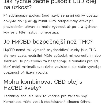
Jak rychle začne působit CBD olej
na úzkost?
Při sublinguální aplikaci (pod jazyk) se první účinky dostaví
obvykle do 15 až 45 minut. Plný terapeutický efekt při
pravidelném užívání se může vyvinout až po 2-4 týdnech,
kdy se v těle nastolí homeostáza.
Je H4CBD bezpečnější než THC?
H4CBD nemá tak výrazné psychoaktivní účinky jako THC,
ale není zcela neutrální. Může způsobit mírnou euforii nebo
zklidnění. Je považován za bezpečnější alternativu pro lidi,
kteří chtějí minimalizovat riziko závislosti, ale stále vyžaduje
opatrnost při řízení vozidla.
Mohu kombinovat CBD olej s
H4CBD květy?
Technicky ano, ale není to vhodné pro začátečníky.
Kombinace může vést k neočekávaně silnému účinku.