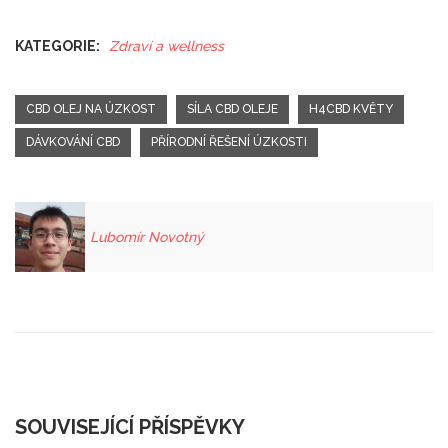
KATEGORIE:
Zdraví a wellness
CBD OLEJ NA ÚZKOST
SÍLA CBD OLEJE
H4CBD KVĚTY
DÁVKOVÁNÍ CBD
PŘÍRODNÍ ŘEŠENÍ ÚZKOSTI
Lubomír Novotný
SOUVISEJÍCÍ PŘÍSPĚVKY