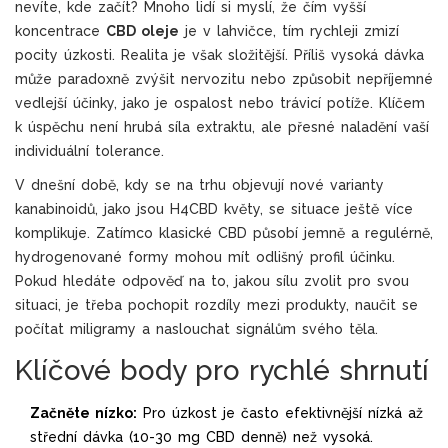
nevíte, kde začít? Mnoho lidí si myslí, že čím vyšší
koncentrace
CBD oleje
je v lahvičce, tím rychleji zmizí
pocity úzkosti. Realita je však složitější. Příliš vysoká dávka
může paradoxně zvýšit nervozitu nebo způsobit nepříjemné
vedlejší účinky, jako je ospalost nebo trávicí potíže. Klíčem
k úspěchu není hrubá síla extraktu, ale přesné naladění vaší
individuální tolerance.
V dnešní době, kdy se na trhu objevují nové varianty
kanabinoidů, jako jsou
H4CBD květy
, se situace ještě více
komplikuje. Zatímco klasické CBD působí jemně a regulérně,
hydrogenované formy mohou mít odlišný profil účinku.
Pokud hledáte odpověď na to, jakou sílu zvolit pro svou
situaci, je třeba pochopit rozdíly mezi produkty, naučit se
počítat miligramy a naslouchat signálům svého těla.
Klíčové body pro rychlé shrnutí
Začněte nízko:
Pro úzkost je často efektivnější nízká až
střední dávka (10-30 mg CBD denně) než vysoká.