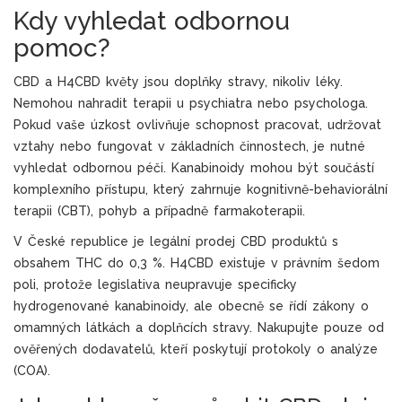
Kdy vyhledat odbornou
pomoc?
CBD a H4CBD květy jsou doplňky stravy, nikoliv léky.
Nemohou nahradit terapii u psychiatra nebo psychologa.
Pokud vaše úzkost ovlivňuje schopnost pracovat, udržovat
vztahy nebo fungovat v základních činnostech, je nutné
vyhledat odbornou péči. Kanabinoidy mohou být součástí
komplexního přístupu, který zahrnuje kognitivně-behaviorální
terapii (CBT), pohyb a případně farmakoterapii.
V České republice je legální prodej CBD produktů s
obsahem THC do 0,3 %. H4CBD existuje v právním šedom
poli, protože legislativa neupravuje specificky
hydrogenované kanabinoidy, ale obecně se řídí zákony o
omamných látkách a doplňcích stravy. Nakupujte pouze od
ověřených dodavatelů, kteří poskytují protokoly o analýze
(COA).