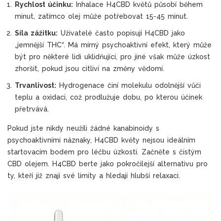
Rychlost účinku:
Inhalace H4CBD květů působí během
minut, zatímco olej může potřebovat 15-45 minut.
Síla zážitku:
Uživatelé často popisují H4CBD jako
„jemnější THC“. Má mírný psychoaktivní efekt, který může
být pro některé lidi uklidňující, pro jiné však může úzkost
zhoršit, pokud jsou citliví na změny vědomí.
Trvanlivost:
Hydrogenace činí molekulu odolnější vůči
teplu a oxidaci, což prodlužuje dobu, po kterou účinek
přetrvává.
Pokud jste nikdy neužíli žádné kanabinoidy s
psychoaktivními náznaky, H4CBD květy nejsou ideálním
startovacím bodem pro léčbu úzkosti. Začněte s čistým
CBD olejem. H4CBD berte jako pokročilejší alternativu pro
ty, kteří již znají své limity a hledají hlubší relaxaci.