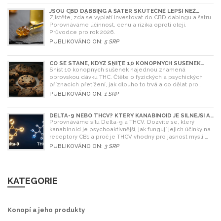
JSOU CBD DABBING A ŠATER SKUTEČNĚ LEPŠÍ NEŽ
OLEJ? ÚPLNÝ PRŮVODCE
Zjistěte, zda se vyplatí investovat do CBD dabingu a šatru.
Porovnáváme účinnost, cenu a rizika oproti oleji.
Průvodce pro rok 2026.
PUBLIKOVÁNO ON:
5 SRP
CO SE STANE, KDYŽ SNÍTE 10 KONOPNÝCH SUŠENEK
NAJEDNOU? RIZIKA A ŘEŠENÍ
Sníst 10 konopných sušenek najednou znamená
obrovskou dávku THC. Čtěte o fyzických a psychických
příznacích přetížení, jak dlouho to trvá a co dělat pro
úlevu.
PUBLIKOVÁNO ON:
1 SRP
DELTA-9 NEBO THCV? KTERÝ KANABINOID JE SILNĚJŠÍ A
CO SI VYBRAT
Porovnáváme sílu Delta-9 a THCV. Dozvíte se, který
kanabinoid je psychoaktivnější, jak fungují jejich účinky na
receptory CB1 a proč je THCV vhodný pro jasnost mysli,
zatímco Delta-9 pro relaxaci.
PUBLIKOVÁNO ON:
3 SRP
KATEGORIE
Konopí a jeho produkty