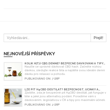
Přejít!
NEJNOVĚJŠÍ PŘÍSPĚVKY
KOLIK HITŮ CBD DENNĚ? BEZPEČNÉ DÁVKOVÁNÍ A TIPY
PRO ZAČÁTEČNÍKY
Naučte se správně dávkovat CBD hash. Začněte nízkou
dávkou, sledujte reakce těla a najděte svou ideální denní
dávku pro relaxaci a pohodu.
PUBLIKOVÁNO ON:
7 SRP
LZE PÍT H4CBD DESTILÁT? BEZPEČNOST, ÚČINKY A
LEGISLATIVA V ROCE 2026
Zjistěte, zda je bezpečné pít H4CBD destilát, jak funguje v
těle a jaké jsou alternativy podání. Poradíme vám s
dávkováním, legislativou v ČR a tipy pro maximální účinek.
PUBLIKOVÁNO ON:
2 SRP