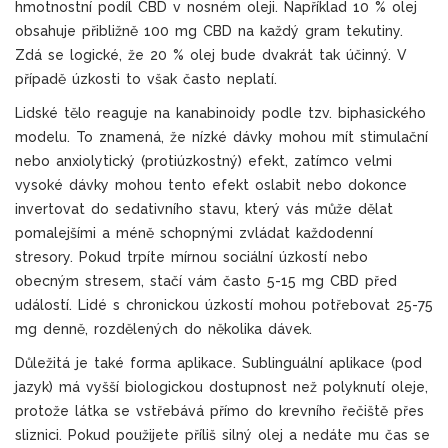
hmotnostní podíl CBD v nosném oleji. Například 10 % olej
obsahuje přibližně 100 mg CBD na každý gram tekutiny.
Zdá se logické, že 20 % olej bude dvakrát tak účinný. V
případě úzkosti to však často neplatí.
Lidské tělo reaguje na kanabinoidy podle tzv. biphasického
modelu. To znamená, že nízké dávky mohou mít stimulační
nebo anxiolytický (protiúzkostný) efekt, zatímco velmi
vysoké dávky mohou tento efekt oslabit nebo dokonce
invertovat do sedativního stavu, který vás může dělat
pomalejšími a méně schopnými zvládat každodenní
stresory. Pokud trpíte mírnou sociální úzkostí nebo
obecným stresem, stačí vám často 5-15 mg CBD před
událostí. Lidé s chronickou úzkostí mohou potřebovat 25-75
mg denně, rozdělených do několika dávek.
Důležitá je také forma aplikace. Sublinguální aplikace (pod
jazyk) má vyšší biologickou dostupnost než polyknutí oleje,
protože látka se vstřebává přímo do krevního řečiště přes
sliznici. Pokud použijete příliš silný olej a nedáte mu čas se