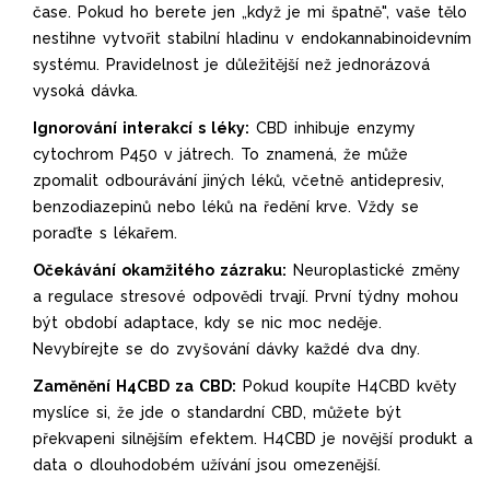
čase. Pokud ho berete jen „když je mi špatně", vaše tělo
nestihne vytvořit stabilní hladinu v endokannabinoidevním
systému. Pravidelnost je důležitější než jednorázová
vysoká dávka.
Ignorování interakcí s léky:
CBD inhibuje enzymy
cytochrom P450 v játrech. To znamená, že může
zpomalit odbourávání jiných léků, včetně antidepresiv,
benzodiazepinů nebo léků na ředění krve. Vždy se
poraďte s lékařem.
Očekávání okamžitého zázraku:
Neuroplastické změny
a regulace stresové odpovědi trvají. První týdny mohou
být období adaptace, kdy se nic moc neděje.
Nevybírejte se do zvyšování dávky každé dva dny.
Zaměnění H4CBD za CBD:
Pokud koupíte H4CBD květy
myslíce si, že jde o standardní CBD, můžete být
překvapeni silnějším efektem. H4CBD je novější produkt a
data o dlouhodobém užívání jsou omezenější.