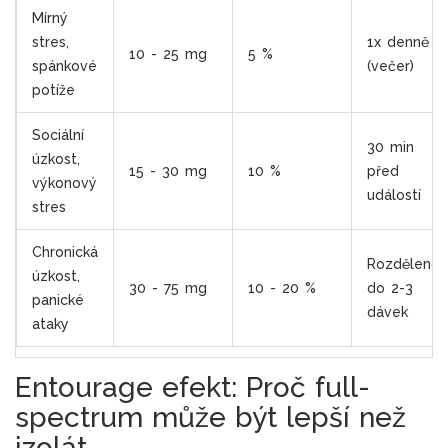
Mírný
stres,
1x denně
10 - 25 mg
5 %
spánkové
(večer)
potíže
Sociální
30 min
úzkost,
15 - 30 mg
10 %
před
výkonový
událostí
stres
Chronická
Rozděleno
úzkost,
30 - 75 mg
10 - 20 %
do 2-3
panické
dávek
ataky
Entourage efekt: Proč full-
spectrum může být lepší než
izolát