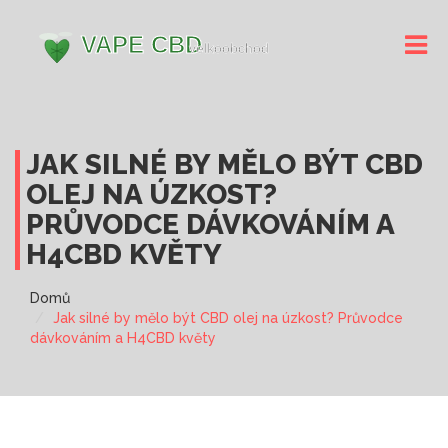
JAK SILNÉ BY MĚLO BÝT CBD
OLEJ NA ÚZKOST?
PRŮVODCE DÁVKOVÁNÍM A
H4CBD KVĚTY
Domů
Jak silné by mělo být CBD olej na úzkost? Průvodce
dávkováním a H4CBD květy