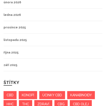
února 2026
ledna 2026
prosince 2025
listopadu 2025
října 2025
září 2025
ŠTÍTKY
CBD
KONOPÍ
ÚČINKY CBD
KANABINOIDY
HHC
THC
ZDRAVÍ
CBG
CBD OLEJ