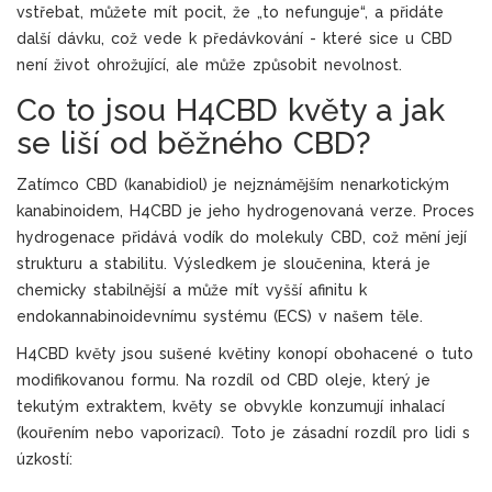
vstřebat, můžete mít pocit, že „to nefunguje“, a přidáte
další dávku, což vede k předávkování - které sice u CBD
není život ohrožující, ale může způsobit nevolnost.
Co to jsou H4CBD květy a jak
se liší od běžného CBD?
Zatímco CBD (kanabidiol) je nejznámějším nenarkotickým
kanabinoidem,
H4CBD
je jeho hydrogenovaná verze. Proces
hydrogenace přidává vodík do molekuly CBD, což mění její
strukturu a stabilitu. Výsledkem je sloučenina, která je
chemicky stabilnější a může mít vyšší afinitu k
endokannabinoidevnímu systému (ECS) v našem těle.
H4CBD květy
jsou sušené květiny konopí obohacené o tuto
modifikovanou formu. Na rozdíl od CBD oleje, který je
tekutým extraktem, květy se obvykle konzumují inhalací
(kouřením nebo vaporizací). Toto je zásadní rozdíl pro lidi s
úzkostí: