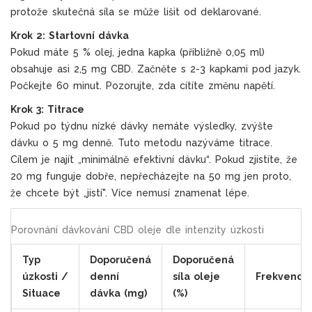
protože skutečná síla se může lišit od deklarované.
Krok 2: Startovní dávka
Pokud máte 5 % olej, jedna kapka (přibližně 0,05 ml)
obsahuje asi 2,5 mg CBD. Začněte s 2-3 kapkami pod jazyk.
Počkejte 60 minut. Pozorujte, zda cítíte změnu napětí.
Krok 3: Titrace
Pokud po týdnu nízké dávky nemáte výsledky, zvýšte
dávku o 5 mg denně. Tuto metodu nazýváme titrace.
Cílem je najít „minimálně efektivní dávku“. Pokud zjistíte, že
20 mg funguje dobře, nepřecházejte na 50 mg jen proto,
že chcete být „jistí". Více nemusí znamenat lépe.
Porovnání dávkování CBD oleje dle intenzity úzkosti
Typ
Doporučená
Doporučená
úzkosti /
denní
síla oleje
Frekvence
Situace
dávka (mg)
(%)