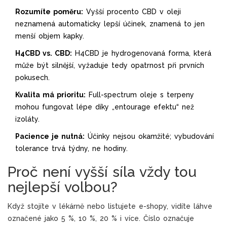
Rozumíte poměru:
Vyšší procento CBD v oleji
neznamená automaticky lepší účinek, znamená to jen
menší objem kapky.
H4CBD vs. CBD:
H4CBD je hydrogenovaná forma, která
může být silnější, vyžaduje tedy opatrnost při prvních
pokusech.
Kvalita má prioritu:
Full-spectrum oleje s terpeny
mohou fungovat lépe díky „entourage efektu“ než
izoláty.
Pacience je nutná:
Účinky nejsou okamžité; vybudování
tolerance trvá týdny, ne hodiny.
Proč není vyšší síla vždy tou
nejlepší volbou?
Když stojíte v lékárně nebo listujete e-shopy, vidíte láhve
označené jako 5 %, 10 %, 20 % i více. Číslo označuje