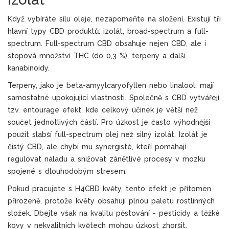
Když vybíráte sílu oleje, nezapomeňte na složení. Existují tři
hlavní typy CBD produktů: izolát, broad-spectrum a full-
spectrum.
Full-spectrum CBD
obsahuje nejen CBD, ale i
stopová množství THC (do 0,3 %), terpeny a další
kanabinoidy.
Terpeny, jako je beta-amyylcaryofyllen nebo linalool, mají
samostatné upokojující vlastnosti. Společně s CBD vytvářejí
tzv. entourage efekt, kde celkový účinek je větší než
součet jednotlivých částí. Pro úzkost je často výhodnější
použít slabší full-spectrum olej než silný izolát. Izolát je
čistý CBD, ale chybí mu synergisté, kteří pomáhají
regulovat náladu a snižovat zánětlivé procesy v mozku
spojené s dlouhodobým stresem.
Pokud pracujete s H4CBD květy, tento efekt je přítomen
přirozeně, protože květy obsahují plnou paletu rostlinných
složek. Dbejte však na kvalitu pěstování - pesticidy a těžké
kovy v nekvalitních květech mohou úzkost zhoršit.