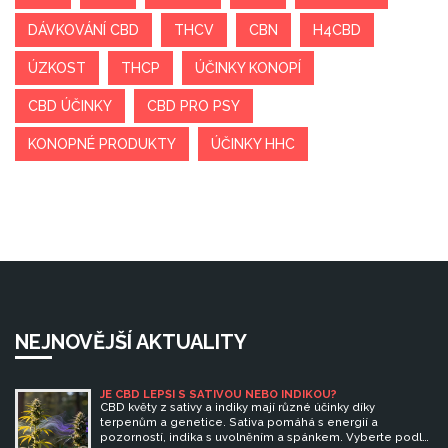
DÁVKOVÁNÍ CBD
THCV
CBN
H4CBD
ÚZKOST
THCP
ÚČINKY KONOPÍ
CBD ÚČINKY
CBD PRO PSY
KONOPNÉ PRODUKTY
ÚČINKY HHC
NEJNOVĚJŠÍ AKTUALITY
JE CBD LEPŠÍ S SATIVOU NEBO INDIKOU?
CBD květy z sativy a indiky mají různé účinky díky
terpenům a genetice. Sativa pomáhá s energií a
pozorností, indika s uvolněním a spánkem. Vyberte podle