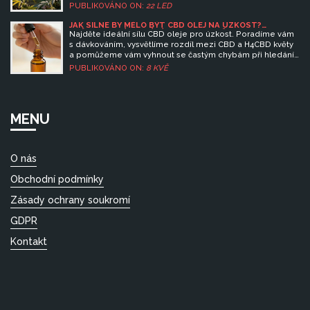
toho, co potřebujete právě teď.
PUBLIKOVÁNO ON:
22 LED
JAK SILNÉ BY MĚLO BÝT CBD OLEJ NA ÚZKOST?
PRŮVODCE DÁVKOVÁNÍM A H4CBD KVĚTY
Najděte ideální sílu CBD oleje pro úzkost. Poradíme vám
s dávkováním, vysvětlíme rozdíl mezi CBD a H4CBD květy
a pomůžeme vám vyhnout se častým chybám při hledání
klidu.
PUBLIKOVÁNO ON:
8 KVĚ
MENU
O nás
Obchodní podmínky
Zásady ochrany soukromí
GDPR
Kontakt