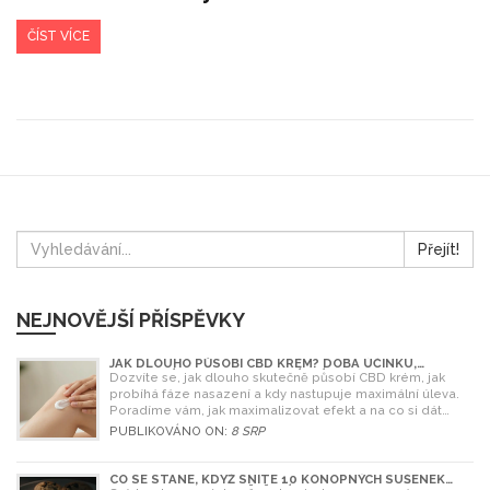
ČÍST VÍCE
Přejít!
NEJNOVĚJŠÍ PŘÍSPĚVKY
JAK DLOUHO PŮSOBÍ CBD KRÉM? DOBA ÚČINKU,
NASAZENÍ A TIPY PRO MAXIMÁLNÍ EFEKT
Dozvíte se, jak dlouho skutečně působí CBD krém, jak
probíhá fáze nasazení a kdy nastupuje maximální úleva.
Poradíme vám, jak maximalizovat efekt a na co si dát
pozor.
PUBLIKOVÁNO ON:
8 SRP
CO SE STANE, KDYŽ SNÍTE 10 KONOPNÝCH SUŠENEK