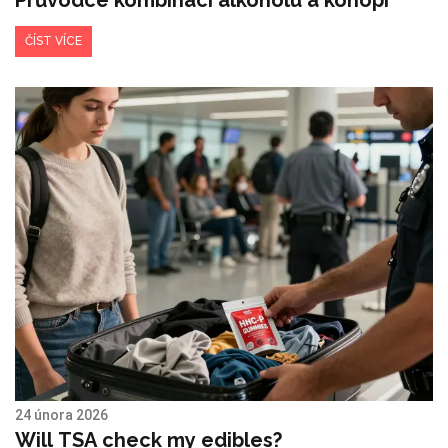
Průvodce kombinací alkoholu a konopí
ČÍST VÍCE
24 února 2026
Will TSA check my edibles?