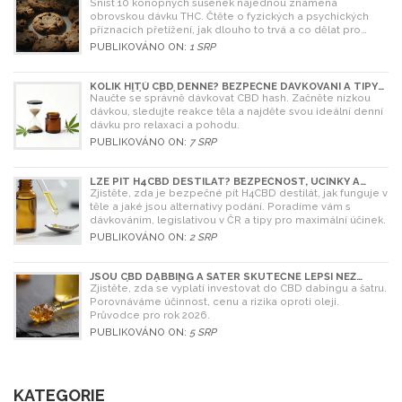
NAJEDNOU? RIZIKA A ŘEŠENÍ
Sníst 10 konopných sušenek najednou znamená
obrovskou dávku THC. Čtěte o fyzických a psychických
příznacích přetížení, jak dlouho to trvá a co dělat pro
úlevu.
PUBLIKOVÁNO ON:
1 SRP
KOLIK HITŮ CBD DENNĚ? BEZPEČNÉ DÁVKOVÁNÍ A TIPY
PRO ZAČÁTEČNÍKY
Naučte se správně dávkovat CBD hash. Začněte nízkou
dávkou, sledujte reakce těla a najděte svou ideální denní
dávku pro relaxaci a pohodu.
PUBLIKOVÁNO ON:
7 SRP
LZE PÍT H4CBD DESTILÁT? BEZPEČNOST, ÚČINKY A
LEGISLATIVA V ROCE 2026
Zjistěte, zda je bezpečné pít H4CBD destilát, jak funguje v
těle a jaké jsou alternativy podání. Poradíme vám s
dávkováním, legislativou v ČR a tipy pro maximální účinek.
PUBLIKOVÁNO ON:
2 SRP
JSOU CBD DABBING A ŠATER SKUTEČNĚ LEPŠÍ NEŽ
OLEJ? ÚPLNÝ PRŮVODCE
Zjistěte, zda se vyplatí investovat do CBD dabingu a šatru.
Porovnáváme účinnost, cenu a rizika oproti oleji.
Průvodce pro rok 2026.
PUBLIKOVÁNO ON:
5 SRP
KATEGORIE