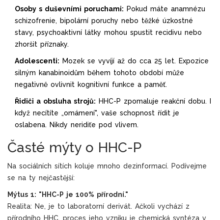
Osoby s duševními poruchami:
Pokud máte anamnézu
schizofrenie, bipolární poruchy nebo těžké úzkostné
stavy, psychoaktivní látky mohou spustit recidivu nebo
zhoršit příznaky.
Adolescenti:
Mozek se vyvíjí až do cca 25 let. Expozice
silným kanabinoidům během tohoto období může
negativně ovlivnit kognitivní funkce a paměť.
Řidiči a obsluha strojů:
HHC-P zpomaluje reakční dobu. I
když necítíte „omámení", vaše schopnost řídit je
oslabena. Nikdy neridiťe pod vlivem.
Časté mýty o HHC-P
Na sociálních sítích koluje mnoho dezinformací. Podívejme
se na ty nejčastější:
Mýtus 1: "HHC-P je 100% přírodní."
Realita: Ne, je to laboratorní derivát. Ačkoli vychází z
přírodního HHC, proces jeho vzniku je chemická syntéza v