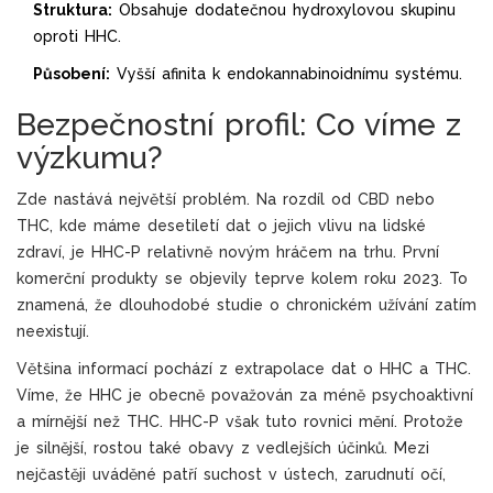
Struktura:
Obsahuje dodatečnou hydroxylovou skupinu
oproti HHC.
Působení:
Vyšší afinita k endokannabinoidnímu systému.
Bezpečnostní profil: Co víme z
výzkumu?
Zde nastává největší problém. Na rozdíl od CBD nebo
THC, kde máme desetiletí dat o jejich vlivu na lidské
zdraví, je HHC-P relativně novým hráčem na trhu. První
komerční produkty se objevily teprve kolem roku 2023. To
znamená, že dlouhodobé studie o chronickém užívání zatím
neexistují.
Většina informací pochází z extrapolace dat o HHC a THC.
Víme, že HHC je obecně považován za méně psychoaktivní
a mírnější než THC. HHC-P však tuto rovnici mění. Protože
je silnější, rostou také obavy z vedlejších účinků. Mezi
nejčastěji uváděné patří suchost v ústech, zarudnutí očí,