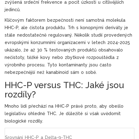
zvýšená srdeční frekvence a pocit úzkosti u citlivějších
jedinců.
Klíčovým faktorem bezpečnosti není samotná molekula
HHC-P, ale čistota produktu. Trh s konopnými deriváty je
stále nedostatečně regulovaný. Několik studií provedených
evropskými konzumními organizacemi v letech 2024-2025
ukázalo, že až 30 % testovaných produktů obsahovalo
nečistoty, těžké kovy nebo zbytkové rozpouštědla z
výrobního procesu. Tyto kontaminanty jsou často
nebezpečnější než kanabinoid sám o sobě.
HHC-P versus THC: Jaké jsou
rozdíly?
Mnoho lidí přechází na HHC-P právě proto, aby obešlo
legislativu ohledně THC. Je důležité si však uvědomit
biologické rozdíly.
Srovnání HHC-P a Delta-9-THC