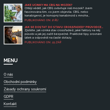
JAKÉ ÚČINKY MÁ CBG NA MOZEK?
Chtějí vědět, jak CBG ovlivňuje náš mozek? Jsem
fascinována tím, co jsem objevila. CBG, nebo
kanabigerol, je konopný kanabinoid s mnoha
potenciálními výhodami pro náš mozek. Studie naznačují,
PUBLIKOVÁNO ON:
8 ŘÍJ
že může mít neuroprotektivní účinky, které by mohly
chránit naše nervové buňky. Přidejte se ke mně a
JAK SE DOSTAT DO STAVU CROSSFADED? PRŮVODCE
KOMBINACÍ ALKOHOLU A KONOPÍ
dozvěděte se více o těchto úchvatných objevech v
Zjistěte, jak vzniká stav crossfaded, jaké faktory na něj
oblasti konopí.
působí a jak jej zažít bezpečně. Praktické tipy, srovnání
látek a odpovědi na časté dotazy.
PUBLIKOVÁNO ON:
25 ZÁŘ
MENU
O nás
Obchodní podmínky
Zásady ochrany soukromí
GDPR
Kontakt