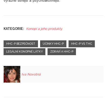
výrazně silnější a psychoaktivnější.
KATEGORIE:
Konopí a jeho produkty
HHC-P BEZPEČNOST
ÚČINKY HHC-P
HHC-P VS THC
LEGÁLNÍ KONOPNÉ LÁTKY
ZDRAVÍ A HHC-P
Iva Novotná