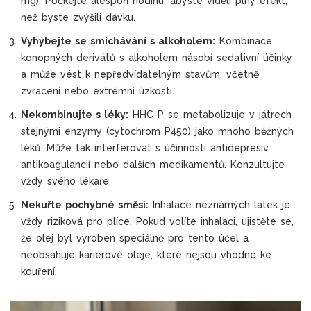
mg). Počkejte alespoň hodinu, abyste viděli plný efekt,
než byste zvýšili dávku.
Vyhýbejte se smíchávání s alkoholem:
Kombinace
konopných derivátů s alkoholem násobí sedativní účinky
a může vést k nepředvídatelným stavům, včetně
zvracení nebo extrémní úzkosti.
Nekombinujte s léky:
HHC-P se metabolizuje v játrech
stejnými enzymy (cytochrom P450) jako mnoho běžných
léků. Může tak interferovat s účinností antidepresiv,
antikoagulancií nebo dalších medikamentů. Konzultujte
vždy svého lékaře.
Nekuřte pochybné směsi:
Inhalace neznámých látek je
vždy riziková pro plíce. Pokud volíte inhalaci, ujistěte se,
že olej byl vyroben speciálně pro tento účel a
neobsahuje karierové oleje, které nejsou vhodné ke
kouření.