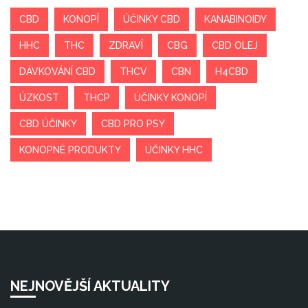
CBD
KONOPÍ
ÚČINKY CBD
KANABINOIDY
HHC
THC
ZDRAVÍ
CBG
CBD OLEJ
DÁVKOVÁNÍ CBD
THCV
CBN
H4CBD
ÚZKOST
THCP
ÚČINKY KONOPÍ
CBD ÚČINKY
CBD PRO PSY
KONOPNÉ PRODUKTY
ÚČINKY HHC
NEJNOVĚJŠÍ AKTUALITY