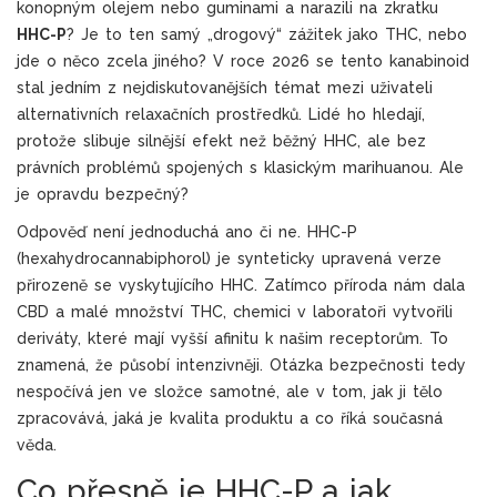
konopným olejem nebo guminami a narazili na zkratku
HHC-P
? Je to ten samý „drogový“ zážitek jako THC, nebo
jde o něco zcela jiného? V roce 2026 se tento kanabinoid
stal jedním z nejdiskutovanějších témat mezi uživateli
alternativních relaxačních prostředků. Lidé ho hledají,
protože slibuje silnější efekt než běžný HHC, ale bez
právních problémů spojených s klasickým marihuanou. Ale
je opravdu bezpečný?
Odpověď není jednoduchá ano či ne. HHC-P
(hexahydrocannabiphorol) je synteticky upravená verze
přirozeně se vyskytujícího HHC. Zatímco příroda nám dala
CBD a malé množství THC, chemici v laboratoři vytvořili
deriváty, které mají vyšší afinitu k našim receptorům. To
znamená, že působí intenzivněji. Otázka bezpečnosti tedy
nespočívá jen ve složce samotné, ale v tom, jak ji tělo
zpracovává, jaká je kvalita produktu a co říká současná
věda.
Co přesně je HHC-P a jak