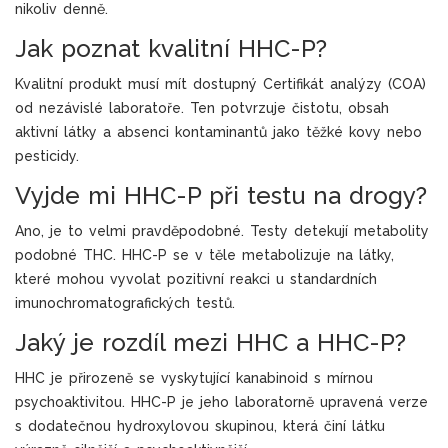
nikoliv denně.
Jak poznat kvalitní HHC-P?
Kvalitní produkt musí mít dostupný Certifikát analýzy (COA)
od nezávislé laboratoře. Ten potvrzuje čistotu, obsah
aktivní látky a absenci kontaminantů jako těžké kovy nebo
pesticidy.
Vyjde mi HHC-P při testu na drogy?
Ano, je to velmi pravděpodobné. Testy detekují metabolity
podobné THC. HHC-P se v těle metabolizuje na látky,
které mohou vyvolat pozitivní reakci u standardních
imunochromatografických testů.
Jaký je rozdíl mezi HHC a HHC-P?
HHC je přirozeně se vyskytující kanabinoid s mírnou
psychoaktivitou. HHC-P je jeho laboratorně upravená verze
s dodatečnou hydroxylovou skupinou, která činí látku