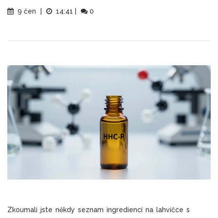
9 čen
|
14:41
|
0
Zkoumali jste někdy seznam ingrediencí na lahvičce s