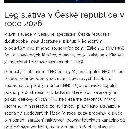
Legislativa v České republice v
roce 2026
Právní situace v Česku je specifická. Česká republika
dlouhodobě měla liberálnější přístup k konopným
produktům než mnoho sousedních zemí. Zákon č. 167/1998
Sb., o návykových látkách, definuje, co je zakázáno. Klíčové
je množství tetrahydrokanabinolu (THC).
Produkty s obsahem THC do 0,3 % jsou legální. HHC-P sám
o sobě není uveden v seznamu návykových látek. To
znamená, že prodej a držení HHC-P je technicky legální,
pokud produkt nesmíší s látkami, které jsou zakázány, a
pokud celkový obsah THC nepřesáhne zákonnou hranici.
Nicméně, ministerstvo zdravotnictví pravidelně aktualizuje
seznamy sledovaných látek. V roce 2025 proběhly diskuse
o možném zařazení některých polysyntetických kanabinoidů
pod přísnější kontrolu, ale k červnu 2026 platí stávající