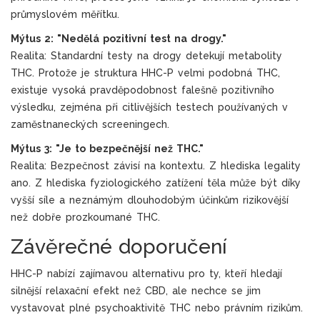
průmyslovém měřítku.
Mýtus 2: "Nedělá pozitivní test na drogy."
Realita: Standardní testy na drogy detekují metabolity
THC. Protože je struktura HHC-P velmi podobná THC,
existuje vysoká pravděpodobnost falešně pozitivního
výsledku, zejména při citlivějších testech používaných v
zaměstnaneckých screeningech.
Mýtus 3: "Je to bezpečnější než THC."
Realita: Bezpečnost závisí na kontextu. Z hlediska legality
ano. Z hlediska fyziologického zatížení těla může být díky
vyšší síle a neznámým dlouhodobým účinkům rizikovější
než dobře prozkoumané THC.
Závěrečné doporučení
HHC-P nabízí zajímavou alternativu pro ty, kteří hledají
silnější relaxační efekt než CBD, ale nechce se jim
vystavovat plné psychoaktivitě THC nebo právním rizikům.