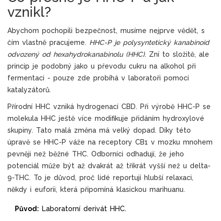
vznikl?
Abychom pochopili bezpečnost, musíme nejprve vědět, s
čím vlastně pracujeme.
HHC-P je polysyntetický kanabinoid
odvozený od hexahydrokanabinolu (HHC)
. Zní to složitě, ale
princip je podobný jako u převodu cukru na alkohol při
fermentaci - pouze zde probíhá v laboratoři pomocí
katalyzátorů.
Přírodní HHC vzniká hydrogenací CBD. Při výrobě HHC-P se
molekula HHC ještě více modifikuje přidáním hydroxylové
skupiny. Tato malá změna má velký dopad. Díky této
úpravě se HHC-P váže na receptory CB1 v mozku mnohem
pevněji než běžné THC. Odborníci odhadují, že jeho
potenciál může být až dvakrát až třikrát vyšší než u delta-
9-THC. To je důvod, proč lidé reportují hlubší relaxaci,
někdy i euforii, která připomíná klasickou marihuanu.
Původ:
Laboratorní derivát HHC.