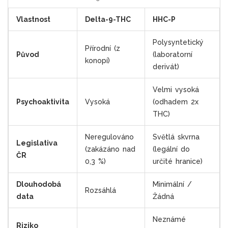
Vlastnost
Delta-9-THC
HHC-P
Polysyntetický
Přírodní (z
Původ
(laboratorní
konopí)
derivát)
Velmi vysoká
Psychoaktivita
Vysoká
(odhadem 2x
THC)
Neregulováno
Světlá skvrna
Legislativa
(zakázáno nad
(legální do
ČR
0,3 %)
určité hranice)
Dlouhodobá
Minimální /
Rozsáhlá
data
Žádná
Neznámé
Riziko