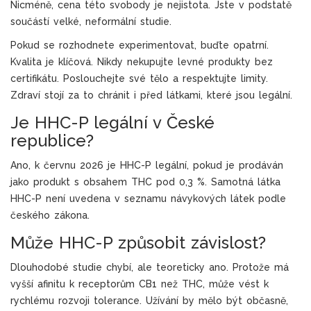
Nicméně, cena této svobody je nejistota. Jste v podstatě
součástí velké, neformální studie.
Pokud se rozhodnete experimentovat, buďte opatrní.
Kvalita je klíčová. Nikdy nekupujte levné produkty bez
certifikátu. Poslouchejte své tělo a respektujte limity.
Zdraví stojí za to chránit i před látkami, které jsou legální.
Je HHC-P legální v České
republice?
Ano, k červnu 2026 je HHC-P legální, pokud je prodáván
jako produkt s obsahem THC pod 0,3 %. Samotná látka
HHC-P není uvedena v seznamu návykových látek podle
českého zákona.
Může HHC-P způsobit závislost?
Dlouhodobé studie chybí, ale teoreticky ano. Protože má
vyšší afinitu k receptorům CB1 než THC, může vést k
rychlému rozvoji tolerance. Užívání by mělo být občasně,