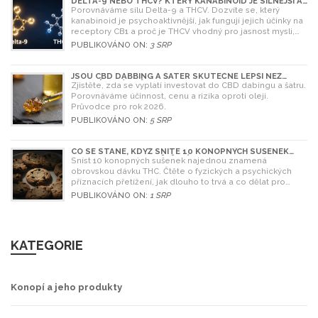
DELTA-9 NEBO THCV? KTERÝ KANABINOID JE SILNĚJŠÍ A
CO SI VYBRAT
Porovnáváme sílu Delta-9 a THCV. Dozvíte se, který
kanabinoid je psychoaktivnější, jak fungují jejich účinky na
receptory CB1 a proč je THCV vhodný pro jasnost mysli,
zatímco Delta-9 pro relaxaci.
PUBLIKOVÁNO ON:
3 SRP
JSOU CBD DABBING A ŠATER SKUTEČNĚ LEPŠÍ NEŽ
OLEJ? ÚPLNÝ PRŮVODCE
Zjistěte, zda se vyplatí investovat do CBD dabingu a šatru.
Porovnáváme účinnost, cenu a rizika oproti oleji.
Průvodce pro rok 2026.
PUBLIKOVÁNO ON:
5 SRP
CO SE STANE, KDYŽ SNÍTE 10 KONOPNÝCH SUŠENEK
NAJEDNOU? RIZIKA A ŘEŠENÍ
Sníst 10 konopných sušenek najednou znamená
obrovskou dávku THC. Čtěte o fyzických a psychických
příznacích přetížení, jak dlouho to trvá a co dělat pro
úlevu.
PUBLIKOVÁNO ON:
1 SRP
KATEGORIE
Konopí a jeho produkty