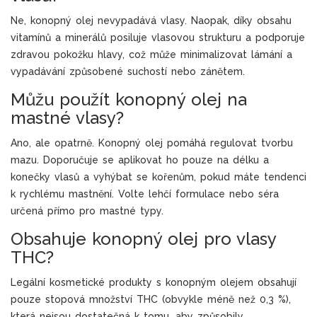
Ne, konopný olej nevypadává vlasy. Naopak, díky obsahu
vitamínů a minerálů posiluje vlasovou strukturu a podporuje
zdravou pokožku hlavy, což může minimalizovat lámání a
vypadávání způsobené suchostí nebo zánětem.
Můžu použít konopný olej na
mastné vlasy?
Ano, ale opatrně. Konopný olej pomáhá regulovat tvorbu
mazu. Doporučuje se aplikovat ho pouze na délku a
konečky vlasů a vyhýbat se kořenům, pokud máte tendenci
k rychlému mastnění. Volte lehčí formulace nebo séra
určená přímo pro mastné typy.
Obsahuje konopný olej pro vlasy
THC?
Legální kosmetické produkty s konopným olejem obsahují
pouze stopová množství THC (obvykle méně než 0,3 %),
která nejsou dostatečná k tomu, aby způsobily