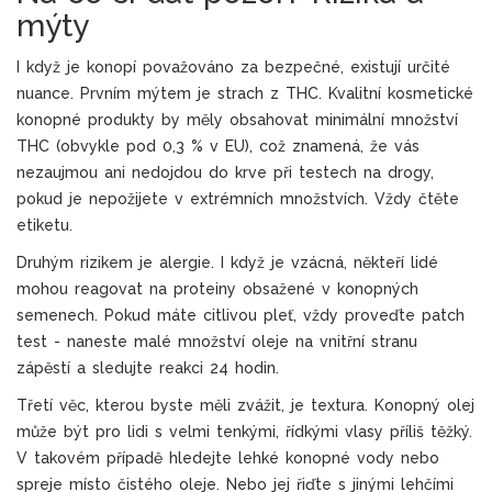
mýty
I když je konopí považováno za bezpečné, existují určité
nuance. Prvním mýtem je strach z THC. Kvalitní kosmetické
konopné produkty by měly obsahovat minimální množství
THC (obvykle pod 0,3 % v EU), což znamená, že vás
nezaujmou ani nedojdou do krve při testech na drogy,
pokud je nepožijete v extrémních množstvích. Vždy čtěte
etiketu.
Druhým rizikem je alergie. I když je vzácná, někteří lidé
mohou reagovat na proteiny obsažené v konopných
semenech. Pokud máte citlivou pleť, vždy proveďte patch
test - naneste malé množství oleje na vnitřní stranu
zápěstí a sledujte reakci 24 hodin.
Třetí věc, kterou byste měli zvážit, je textura. Konopný olej
může být pro lidi s velmi tenkými, řídkými vlasy příliš těžký.
V takovém případě hledejte lehké konopné vody nebo
spreje místo čistého oleje. Nebo jej řiďte s jinými lehčími