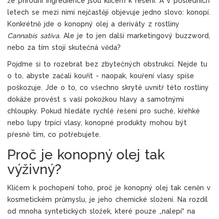
že přírodní ingredience jsou klíčem k řešení. A v posledních
letech se mezi nimi nejčastěji objevuje jedno slovo:
konopí
.
Konkrétně jde o
konopný olej
a deriváty z rostliny
Cannabis sativa
. Ale je to jen další marketingový buzzword,
nebo za tím stojí skutečná věda?
Pojďme si to rozebrat bez zbytečných obstrukcí. Nejde tu
o to, abyste začali kouřit - naopak, kouření vlasy spíše
poškozuje. Jde o to, co všechno skryté uvnitř této rostliny
dokáže provést s vaší pokožkou hlavy a samotnými
chloupky. Pokud hledáte rychlé řešení pro suché, křehké
nebo lupy trpící vlasy, konopné produkty mohou být
přesně tím, co potřebujete.
Proč je konopný olej tak
výživný?
Klíčem k pochopení toho, proč je
konopný olej
tak ceněn v
kosmetickém průmyslu, je jeho chemické složení. Na rozdíl
od mnoha syntetických složek, které pouze „nalepí“ na