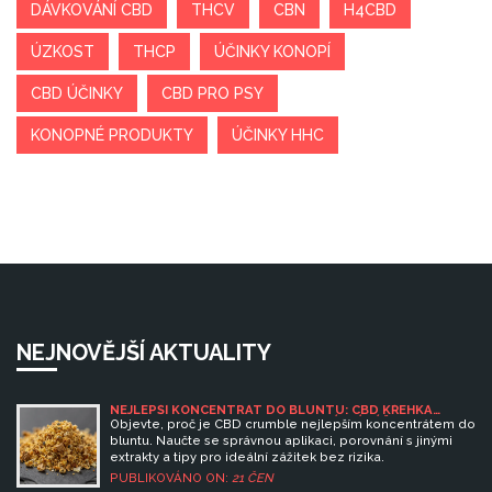
DÁVKOVÁNÍ CBD
THCV
CBN
H4CBD
ÚZKOST
THCP
ÚČINKY KONOPÍ
CBD ÚČINKY
CBD PRO PSY
KONOPNÉ PRODUKTY
ÚČINKY HHC
NEJNOVĚJŠÍ AKTUALITY
NEJLEPŠÍ KONCENTRÁT DO BLUNTU: CBD KŘEHKÁ
HMOTA (CRUMBLE) A TIPY PRO IDEÁLNÍ ZÁŽITEK
Objevte, proč je CBD crumble nejlepším koncentrátem do
bluntu. Naučte se správnou aplikaci, porovnání s jinými
extrakty a tipy pro ideální zážitek bez rizika.
PUBLIKOVÁNO ON:
21 ČEN