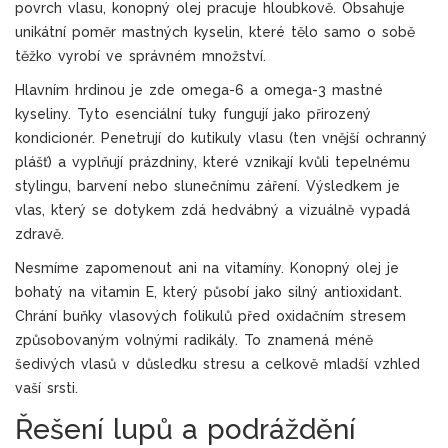
povrch vlasu, konopný olej pracuje hloubkově. Obsahuje
unikátní poměr mastných kyselin, které tělo samo o sobě
těžko vyrobí ve správném množství.
Hlavním hrdinou je zde omega-6 a omega-3 mastné
kyseliny. Tyto esenciální tuky fungují jako přirozený
kondicionér. Penetrují do kutikuly vlasu (ten vnější ochranný
plášť) a vyplňují prázdniny, které vznikají kvůli tepelnému
stylingu, barvení nebo slunečnímu záření. Výsledkem je
vlas, který se dotykem zdá hedvábný a vizuálně vypadá
zdravě.
Nesmíme zapomenout ani na vitamíny. Konopný olej je
bohatý na vitamin E, který působí jako silný antioxidant.
Chrání buňky vlasových folikulů před oxidačním stresem
způsobovaným volnými radikály. To znamená méně
šedivých vlasů v důsledku stresu a celkově mladší vzhled
vaší srsti.
Řešení lupů a podráždění