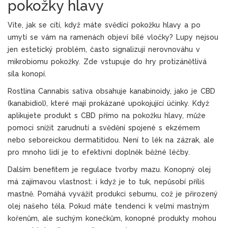
pokožky hlavy
Víte, jak se cítí, když máte svědící pokožku hlavy a po
umytí se vám na ramenách objeví bílé vločky? Lupy nejsou
jen estetický problém, často signalizují nerovnováhu v
mikrobiomu pokožky. Zde vstupuje do hry protizánětlivá
síla konopí.
Rostlina Cannabis sativa obsahuje kanabinoidy, jako je CBD
(kanabidiol), které mají prokázané upokojující účinky. Když
aplikujete produkt s CBD přímo na pokožku hlavy, může
pomoci snížit zarudnutí a svědění spojené s ekzémem
nebo seboreickou dermatitidou. Není to lék na zázrak, ale
pro mnoho lidí je to efektivní doplněk běžné léčby.
Dalším benefitem je regulace tvorby mazu. Konopný olej
má zajímavou vlastnost: i když je to tuk, nepůsobí příliš
mastně. Pomáhá vyvážit produkci sebumu, což je přirozený
olej našeho těla. Pokud máte tendenci k velmi mastným
kořenům, ale suchým konečkům, konopné produkty mohou