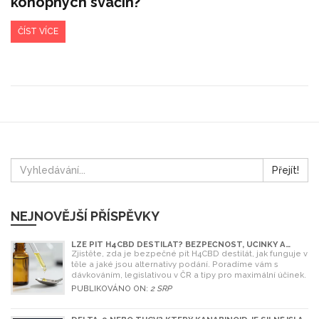
konopných svačin?
ČÍST VÍCE
Přejít!
NEJNOVĚJŠÍ PŘÍSPĚVKY
LZE PÍT H4CBD DESTILÁT? BEZPEČNOST, ÚČINKY A
LEGISLATIVA V ROCE 2026
Zjistěte, zda je bezpečné pít H4CBD destilát, jak funguje v
těle a jaké jsou alternativy podání. Poradíme vám s
dávkováním, legislativou v ČR a tipy pro maximální účinek.
PUBLIKOVÁNO ON:
2 SRP