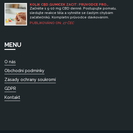
KOLIK CBD GUMIČEK ZAČÍT: PRŮVODCE PRO
ZAČÁTEČNÍKY
Začněte s 5-10 mg CBD denně. Postupujte pomalu,
sledujte reakce těla a vyhněte se častým chybám
začátečníků. Kompletní průvodce dávkováním.
PUBLIKOVÁNO ON:
27 ČEC
MENU
O nás
Obchodní podmínky
Zásady ochrany soukromí
GDPR
Kontakt