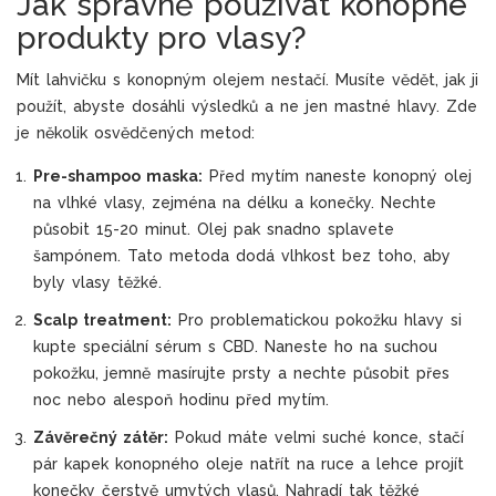
Jak správně používat konopné
produkty pro vlasy?
Mít lahvičku s konopným olejem nestačí. Musíte vědět, jak ji
použít, abyste dosáhli výsledků a ne jen mastné hlavy. Zde
je několik osvědčených metod:
Pre-shampoo maska:
Před mytím naneste konopný olej
na vlhké vlasy, zejména na délku a konečky. Nechte
působit 15-20 minut. Olej pak snadno splavete
šampónem. Tato metoda dodá vlhkost bez toho, aby
byly vlasy těžké.
Scalp treatment:
Pro problematickou pokožku hlavy si
kupte speciální sérum s CBD. Naneste ho na suchou
pokožku, jemně masírujte prsty a nechte působit přes
noc nebo alespoň hodinu před mytím.
Závěrečný zátěr:
Pokud máte velmi suché konce, stačí
pár kapek konopného oleje natřít na ruce a lehce projít
konečky čerstvě umytých vlasů. Nahradí tak těžké