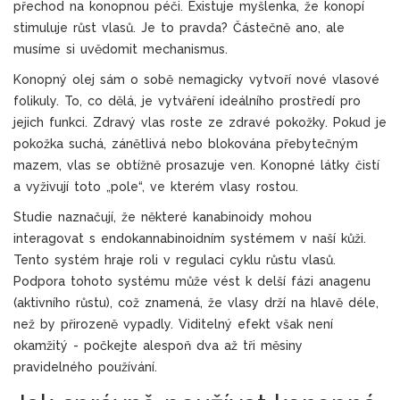
přechod na konopnou péči. Existuje myšlenka, že konopí
stimuluje růst vlasů. Je to pravda? Částečně ano, ale
musíme si uvědomit mechanismus.
Konopný olej sám o sobě nemagicky vytvoří nové vlasové
folikuly. To, co dělá, je vytváření ideálního prostředí pro
jejich funkci. Zdravý vlas roste ze zdravé pokožky. Pokud je
pokožka suchá, zánětlivá nebo blokována přebytečným
mazem, vlas se obtížně prosazuje ven. Konopné látky čistí
a vyživují toto „pole“, ve kterém vlasy rostou.
Studie naznačují, že některé kanabinoidy mohou
interagovat s endokannabinoidním systémem v naší kůži.
Tento systém hraje roli v regulaci cyklu růstu vlasů.
Podpora tohoto systému může vést k delší fázi anagenu
(aktivního růstu), což znamená, že vlasy drží na hlavě déle,
než by přirozeně vypadly. Viditelný efekt však není
okamžitý - počkejte alespoň dva až tři měsiny
pravidelného používání.