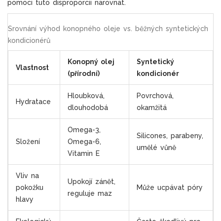
pomoci tuto disproporcii narovnat.
Srovnání výhod konopného oleje vs. běžných syntetických
kondicionérů
Konopný olej
Syntetický
Vlastnost
(přírodní)
kondicionér
Hloubková,
Povrchová,
Hydratace
dlouhodobá
okamžitá
Omega-3,
Silicones, parabeny,
Složení
Omega-6,
umělé vůně
Vitamin E
Vliv na
Upokojí zánět,
pokožku
Může ucpávat póry
reguluje maz
hlavy