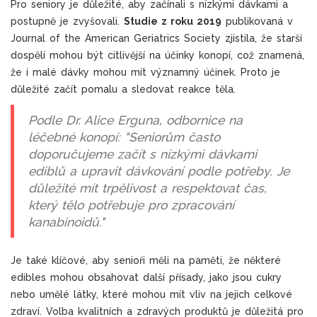
Pro seniory je důležité, aby začínali s nízkými dávkami a
postupně je zvyšovali.
Studie z roku 2019
publikovaná v
Journal of the American Geriatrics Society zjistila, že starší
dospělí mohou být citlivější na účinky konopí, což znamená,
že i malé dávky mohou mít významný účinek. Proto je
důležité začít pomalu a sledovat reakce těla.
Podle Dr. Alice Erguna, odbornice na
léčebné konopí: "Seniorům často
doporučujeme začít s nízkými dávkami
ediblů a upravit dávkování podle potřeby. Je
důležité mít trpělivost a respektovat čas,
který tělo potřebuje pro zpracování
kanabinoidů."
Je také klíčové, aby senioři měli na paměti, že některé
edibles mohou obsahovat další přísady, jako jsou cukry
nebo umělé látky, které mohou mít vliv na jejich celkové
zdraví. Volba kvalitních a zdravých produktů je důležitá pro