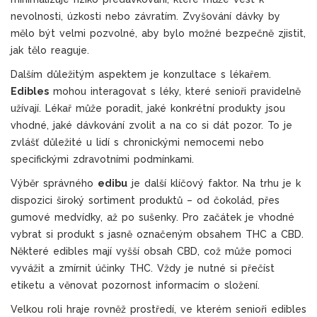
nevolnosti, úzkosti nebo závratím. Zvyšování dávky by
mělo být velmi pozvolné, aby bylo možné bezpečně zjistit,
jak tělo reaguje.
Dalším důležitým aspektem je konzultace s lékařem.
Edibles
mohou interagovat s léky, které senioři pravidelně
užívají. Lékař může poradit, jaké konkrétní produkty jsou
vhodné, jaké dávkování zvolit a na co si dát pozor. To je
zvlášť důležité u lidí s chronickými nemocemi nebo
specifickými zdravotními podmínkami.
Výběr správného
edibu
je další klíčový faktor. Na trhu je k
dispozici široký sortiment produktů – od čokolád, přes
gumové medvídky, až po sušenky. Pro začátek je vhodné
vybrat si produkt s jasně označeným obsahem THC a CBD.
Některé edibles mají vyšší obsah CBD, což může pomoci
vyvážit a zmírnit účinky THC. Vždy je nutné si přečíst
etiketu a věnovat pozornost informacím o složení.
Velkou roli hraje rovněž prostředí, ve kterém senioři edibles