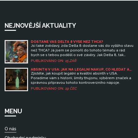
NEJNOVĚJŠÍ AKTUALITY
DOSTANE VÁS DELTA 8 VÝŠE NEŽ THCA?
Jsi také zvědavý, zda Delta 8 dostane vás do vyššího stavu
než THCA? Já jsem se ponořil do tohoto tématu a rád
bych se s tebou podělil o své závěry. Jak Delta 8, tak
THCA patří mezi látky obsažené v konopí, ale každá
PUBLIKOVÁNO ON:
15 ZÁŘ
ovlivňuje naše tělo jiným způsobem. Tyto informace ti
pomůžou lépe porozumět jejich vlivu a možná i zvolit,
ABSINTH V USA: JAK NA LEGÁLNÍ NÁKUP, CO HLEDAT A
KDE NAJÍT PRAVÝ
který variant je pro tebe nejlepší.
Zjistěte, jak koupit legální a kvalitní absinth v USA.
Poradíme vám s historií, limity thujonu, výběrem značek a
správnou přípravou tohoto kontroverzního nápoje.
PUBLIKOVÁNO ON:
19 ČEC
MENU
O nás
Obchodní podmínky