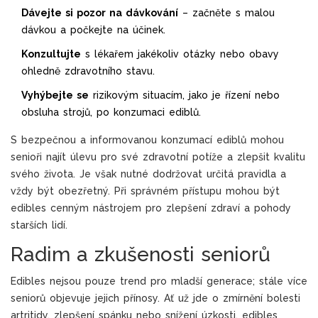
Dávejte si pozor na dávkování
– začněte s malou
dávkou a počkejte na účinek.
Konzultujte
s lékařem jakékoliv otázky nebo obavy
ohledně zdravotního stavu.
Vyhýbejte se
rizikovým situacím, jako je řízení nebo
obsluha strojů, po konzumaci ediblů.
S bezpečnou a informovanou konzumací ediblů mohou
senioři najít úlevu pro své zdravotní potíže a zlepšit kvalitu
svého života. Je však nutné dodržovat určitá pravidla a
vždy být obezřetný. Při správném přístupu mohou být
edibles cenným nástrojem pro zlepšení zdraví a pohody
starších lidí.
Radim a zkušenosti seniorů
Edibles nejsou pouze trend pro mladší generace; stále více
seniorů objevuje jejich přínosy. Ať už jde o zmírnění bolesti
artritidy, zlepšení spánku nebo snížení úzkosti, edibles