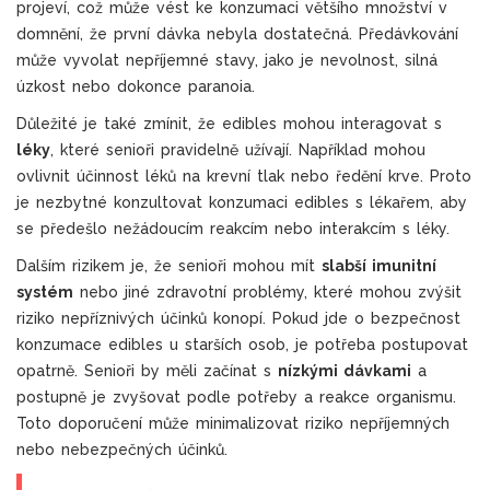
projeví, což může vést ke konzumaci většího množství v
domnění, že první dávka nebyla dostatečná. Předávkování
může vyvolat nepříjemné stavy, jako je nevolnost, silná
úzkost nebo dokonce paranoia.
Důležité je také zmínit, že edibles mohou interagovat s
léky
, které senioři pravidelně užívají. Například mohou
ovlivnit účinnost léků na krevní tlak nebo ředění krve. Proto
je nezbytné konzultovat konzumaci edibles s lékařem, aby
se předešlo nežádoucím reakcím nebo interakcím s léky.
Dalším rizikem je, že senioři mohou mít
slabší imunitní
systém
nebo jiné zdravotní problémy, které mohou zvýšit
riziko nepříznivých účinků konopí. Pokud jde o bezpečnost
konzumace edibles u starších osob, je potřeba postupovat
opatrně. Senioři by měli začínat s
nízkými dávkami
a
postupně je zvyšovat podle potřeby a reakce organismu.
Toto doporučení může minimalizovat riziko nepříjemných
nebo nebezpečných účinků.