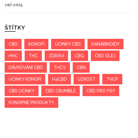
září 2025
ŠTÍTKY
CBD
KONOPÍ
ÚČINKY CBD
KANABINOIDY
HHC
THC
ZDRAVÍ
CBG
CBD OLEJ
DÁVKOVÁNÍ CBD
THCV
CBN
ÚČINKY KONOPÍ
H4CBD
ÚZKOST
THCP
CBD ÚČINKY
CBD CRUMBLE
CBD PRO PSY
KONOPNÉ PRODUKTY