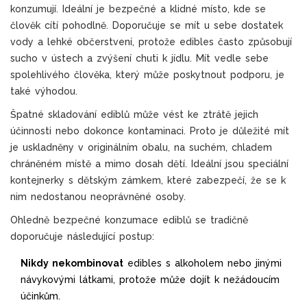
konzumují. Ideální je bezpečné a klidné místo, kde se
člověk cítí pohodlně. Doporučuje se mít u sebe dostatek
vody a lehké občerstvení, protože edibles často způsobují
sucho v ústech a zvýšení chuti k jídlu. Mít vedle sebe
spolehlivého člověka, který může poskytnout podporu, je
také výhodou.
Špatné skladování ediblů může vést ke ztrátě jejich
účinnosti nebo dokonce kontaminaci. Proto je důležité mít
je uskladněny v originálním obalu, na suchém, chladem
chráněném místě a mimo dosah dětí. Ideální jsou speciální
kontejnerky s dětským zámkem, které zabezpečí, že se k
nim nedostanou neoprávněné osoby.
Ohledně bezpečné konzumace ediblů se tradičně
doporučuje následující postup:
Nikdy nekombinovat
edibles s alkoholem nebo jinými
návykovými látkami, protože může dojít k nežádoucím
účinkům.