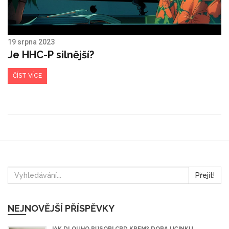
19 srpna 2023
Je HHC-P silnější?
ČÍST VÍCE
Přejít!
NEJNOVĚJŠÍ PŘÍSPĚVKY
JAK DLOUHO PŮSOBÍ CBD KRÉM? DOBA ÚČINKU,