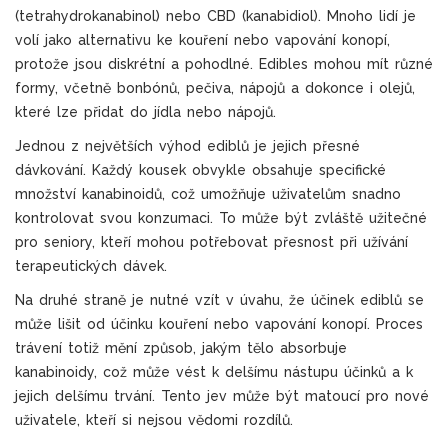
(tetrahydrokanabinol) nebo CBD (kanabidiol). Mnoho lidí je
volí jako alternativu ke kouření nebo vapování konopí,
protože jsou diskrétní a pohodlné. Edibles mohou mít různé
formy, včetně bonbónů, pečiva, nápojů a dokonce i olejů,
které lze přidat do jídla nebo nápojů.
Jednou z největších výhod ediblů je jejich přesné
dávkování. Každý kousek obvykle obsahuje specifické
množství kanabinoidů, což umožňuje uživatelům snadno
kontrolovat svou konzumaci. To může být zvláště užitečné
pro seniory, kteří mohou potřebovat přesnost při užívání
terapeutických dávek.
Na druhé straně je nutné vzít v úvahu, že účinek ediblů se
může lišit od účinku kouření nebo vapování konopí. Proces
trávení totiž mění způsob, jakým tělo absorbuje
kanabinoidy, což může vést k delšímu nástupu účinků a k
jejich delšímu trvání. Tento jev může být matoucí pro nové
uživatele, kteří si nejsou vědomi rozdílů.