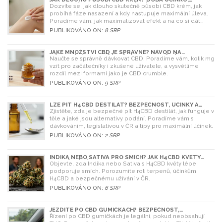
NASAZENÍ A TIPY PRO MAXIMÁLNÍ EFEKT
Dozvíte se, jak dlouho skutečně působí CBD krém, jak
probíhá fáze nasazení a kdy nastupuje maximální úleva.
Poradíme vám, jak maximalizovat efekt a na co si dát
pozor.
PUBLIKOVÁNO ON:
8 SRP
JAKÉ MNOŽSTVÍ CBD JE SPRÁVNÉ? NÁVOD NA
DÁVKOVÁNÍ PRO ZAČÁTEČNÍKY I POKROČILÉ
Naučte se správně dávkovat CBD. Poradíme vám, kolik mg
vzít pro začátečníky i zkušené uživatele, a vysvětlíme
rozdíl mezi formami jako je CBD crumble.
PUBLIKOVÁNO ON:
9 SRP
LZE PÍT H4CBD DESTILÁT? BEZPEČNOST, ÚČINKY A
LEGISLATIVA V ROCE 2026
Zjistěte, zda je bezpečné pít H4CBD destilát, jak funguje v
těle a jaké jsou alternativy podání. Poradíme vám s
dávkováním, legislativou v ČR a tipy pro maximální účinek.
PUBLIKOVÁNO ON:
2 SRP
INDIKA NEBO SATIVA PRO SMÍCH? JAK H4CBD KVĚTY
OVLIVŇUJÍ NÁLADU
Objevte, zda Indika nebo Sativa s H4CBD květy lépe
podporuje smích. Porozumíte roli terpenů, účinkům
H4CBD a bezpečnému užívání v ČR.
PUBLIKOVÁNO ON:
6 SRP
JEZDÍTE PO CBD GUMIČKÁCH? BEZPEČNOST,
LEGISLATIVA A RIZIKA ZA VOLANTEM
Řízení po CBD gumičkách je legální, pokud neobsahují