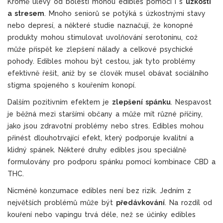
Kromě úlevy od bolesti mohou edibles pomoci i s
úzkostí
a stresem
. Mnoho seniorů se potýká s úzkostnými stavy
nebo depresí, a některé studie naznačují, že konopné
produkty mohou stimulovat uvolňování serotoninu, což
může přispět ke zlepšení nálady a celkové psychické
pohody. Edibles mohou být cestou, jak tyto problémy
efektivně řešit, aniž by se člověk musel obávat sociálního
stigma spojeného s kouřením konopí.
Dalším pozitivním efektem je
zlepšení spánku
. Nespavost
je běžná mezi staršími občany a může mít různé příčiny,
jako jsou zdravotní problémy nebo stres. Edibles mohou
přinést dlouhotrvající efekt, který podporuje kvalitní a
klidný spánek. Některé druhy edibles jsou speciálně
formulovány pro podporu spánku pomocí kombinace CBD a
THC.
Nicméně konzumace edibles není bez rizik. Jedním z
největších problémů může být
předávkování
. Na rozdíl od
kouření nebo vapingu trvá déle, než se účinky edibles