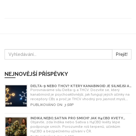
Přejít!
NEJNOVĚJŠÍ PŘÍSPĚVKY
DELTA-9 NEBO THCV? KTERÝ KANABINOID JE SILNĚJŠÍ A
CO SI VYBRAT
Porovnáváme sílu Delta-9 a THCV. Dozvíte se, který
kanabinoid je psychoaktivnější, jak fungují jejich účinky na
receptory CB1 a proč je THCV vhodný pro jasnost mysli,
zatímco Delta-9 pro relaxaci.
PUBLIKOVÁNO ON:
3 SRP
INDIKA NEBO SATIVA PRO SMÍCH? JAK H4CBD KVĚTY
OVLIVŇUJÍ NÁLADU
Objevte, zda Indika nebo Sativa s H4CBD květy lépe
podporuje smích. Porozumíte roli terpenů, účinkům
H4CBD a bezpečnému užívání v ČR.