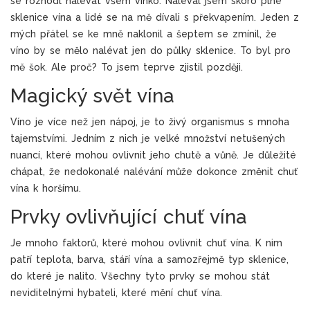
se rozhodl nalévat všem vínko. Naléval jsem skoro plné
sklenice vína a lidé se na mě dívali s překvapením. Jeden z
mých přátel se ke mně naklonil a šeptem se zmínil, že
víno by se mělo nalévat jen do půlky sklenice. To byl pro
mě šok. Ale proč? To jsem teprve zjistil později.
Magický svět vína
Víno je více než jen nápoj, je to živý organismus s mnoha
tajemstvími. Jedním z nich je velké množství netušených
nuancí, které mohou ovlivnit jeho chutě a vůně. Je důležité
chápat, že nedokonalé nalévání může dokonce změnit chuť
vína k horšímu.
Prvky ovlivňující chuť vína
Je mnoho faktorů, které mohou ovlivnit chuť vína. K nim
patří teplota, barva, stáří vína a samozřejmě typ sklenice,
do které je nalito. Všechny tyto prvky se mohou stát
neviditelnými hybateli, které mění chuť vína.