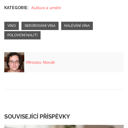
KATEGORIE:
Kultura a umění
VÍNO
SERVÍROVÁNÍ VÍNA
NALÉVÁNÍ VÍNA
POLOVIČNÍ NALITÍ
Miroslav Novák
SOUVISEJÍCÍ PŘÍSPĚVKY