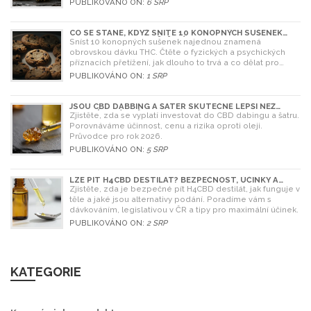
PUBLIKOVÁNO ON:
6 SRP
CO SE STANE, KDYŽ SNÍTE 10 KONOPNÝCH SUŠENEK
NAJEDNOU? RIZIKA A ŘEŠENÍ
Sníst 10 konopných sušenek najednou znamená
obrovskou dávku THC. Čtěte o fyzických a psychických
příznacích přetížení, jak dlouho to trvá a co dělat pro
úlevu.
PUBLIKOVÁNO ON:
1 SRP
JSOU CBD DABBING A ŠATER SKUTEČNĚ LEPŠÍ NEŽ
OLEJ? ÚPLNÝ PRŮVODCE
Zjistěte, zda se vyplatí investovat do CBD dabingu a šatru.
Porovnáváme účinnost, cenu a rizika oproti oleji.
Průvodce pro rok 2026.
PUBLIKOVÁNO ON:
5 SRP
LZE PÍT H4CBD DESTILÁT? BEZPEČNOST, ÚČINKY A
LEGISLATIVA V ROCE 2026
Zjistěte, zda je bezpečné pít H4CBD destilát, jak funguje v
těle a jaké jsou alternativy podání. Poradíme vám s
dávkováním, legislativou v ČR a tipy pro maximální účinek.
PUBLIKOVÁNO ON:
2 SRP
KATEGORIE