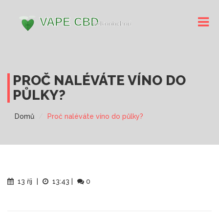
PROČ NALÉVÁTE VÍNO DO
PŮLKY?
Domů
Proč naléváte víno do půlky?
13 říj
|
13:43
|
0