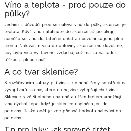
Víno a teplota - proč pouze do
půlky?
Jedním z důvodů, proč se nalévá víno do půlky sklenice, je
teplota. Když víno natáhnete do sklenice až po okraj,
nemůže se víno dostatečně ohřát a neuvolní se jeho plné
aroma. Naléváním vína do poloviny sklenice mu dovolíme,
aby bylo více vystavené vzduchu, což má za následek
těžkou a plnou chuť.
A co tvar sklenice?
S rozšiřováním kultury pití vína se mnohé firmy soustředí na
vývoj tvarů sklenic, které co nejvíce vylepšují chuť vína.
Sklenice s větší plochou na dně a užším hrdlem umožňují
vínu dýchat lépe, když je sklenice naplněna jen do
poloviny. Takže opět je zde přidaná hodnota nalévání do
poloviny.
Tip pro laiky: Jak správně držet