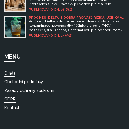
interakcích s léky. Praktický průvodce pro majitele.
PUBLIKOVÁNO ON:
28 DUB
PROČ NENÍ DELTA-8 DOBRÁ PRO VÁS? RIZIKA, ÚČINKY A
BEZPEČNĚJŠÍ ALTERNATIVA THCV
Proč není Delta-8 dobrá pro vaše zdraví? Zjistěte rizika
kontaminace, psychoaktivní účinky a proč je THCV
bezpečnější a užitečnější alternativou pro podporu zdraví.
PUBLIKOVÁNO ON:
17 KVĚ
MENU
O nás
Obchodní podmínky
Zásady ochrany soukromí
GDPR
Kontakt