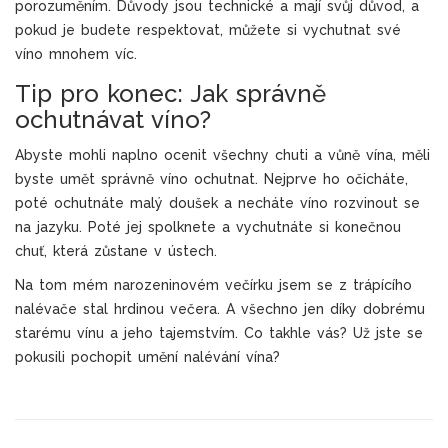
porozuměním. Důvody jsou technické a mají svůj důvod, a
pokud je budete respektovat, můžete si vychutnat své
víno mnohem víc.
Tip pro konec: Jak správně
ochutnávat víno?
Abyste mohli naplno ocenit všechny chuti a vůně vína, měli
byste umět správně víno ochutnat. Nejprve ho očicháte,
poté ochutnáte malý doušek a necháte víno rozvinout se
na jazyku. Poté jej spolknete a vychutnáte si konečnou
chuť, která zůstane v ústech.
Na tom mém narozeninovém večírku jsem se z trápícího
nalévače stal hrdinou večera. A všechno jen díky dobrému
starému vínu a jeho tajemstvím. Co takhle vás? Už jste se
pokusili pochopit umění nalévání vína?