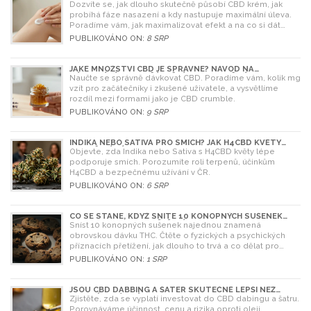
NASAZENÍ A TIPY PRO MAXIMÁLNÍ EFEKT
Dozvíte se, jak dlouho skutečně působí CBD krém, jak
probíhá fáze nasazení a kdy nastupuje maximální úleva.
Poradíme vám, jak maximalizovat efekt a na co si dát
pozor.
PUBLIKOVÁNO ON:
8 SRP
JAKÉ MNOŽSTVÍ CBD JE SPRÁVNÉ? NÁVOD NA
DÁVKOVÁNÍ PRO ZAČÁTEČNÍKY I POKROČILÉ
Naučte se správně dávkovat CBD. Poradíme vám, kolik mg
vzít pro začátečníky i zkušené uživatele, a vysvětlíme
rozdíl mezi formami jako je CBD crumble.
PUBLIKOVÁNO ON:
9 SRP
INDIKA NEBO SATIVA PRO SMÍCH? JAK H4CBD KVĚTY
OVLIVŇUJÍ NÁLADU
Objevte, zda Indika nebo Sativa s H4CBD květy lépe
podporuje smích. Porozumíte roli terpenů, účinkům
H4CBD a bezpečnému užívání v ČR.
PUBLIKOVÁNO ON:
6 SRP
CO SE STANE, KDYŽ SNÍTE 10 KONOPNÝCH SUŠENEK
NAJEDNOU? RIZIKA A ŘEŠENÍ
Sníst 10 konopných sušenek najednou znamená
obrovskou dávku THC. Čtěte o fyzických a psychických
příznacích přetížení, jak dlouho to trvá a co dělat pro
úlevu.
PUBLIKOVÁNO ON:
1 SRP
JSOU CBD DABBING A ŠATER SKUTEČNĚ LEPŠÍ NEŽ
OLEJ? ÚPLNÝ PRŮVODCE
Zjistěte, zda se vyplatí investovat do CBD dabingu a šatru.
Porovnáváme účinnost, cenu a rizika oproti oleji.