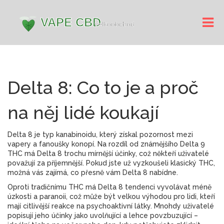
Delta 8: Co to je a proč
na něj lidé koukají
Delta 8 je typ kanabinoidu, který získal pozornost mezi
vapery a fanoušky konopí. Na rozdíl od známějšího Delta 9
THC má Delta 8 trochu mírnější účinky, což někteří uživatelé
považují za příjemnější. Pokud jste už vyzkoušeli klasický THC,
možná vás zajímá, co přesně vám Delta 8 nabídne.
Oproti tradičnímu THC má Delta 8 tendenci vyvolávat méně
úzkosti a paranoii, což může být velkou výhodou pro lidi, kteří
mají citlivější reakce na psychoaktivní látky. Mnohdy uživatelé
popisují jeho účinky jako uvolňující a lehce povzbuzující –