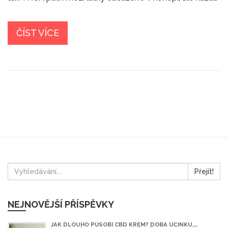
ovlivňuje naše tělo jiným způsobem. Tyto informace ti
pomůžou lépe porozumět jejich vlivu a možná i zvolit,
který variant je pro tebe nejlepší.
ČÍST VÍCE
Přejít!
NEJNOVĚJŠÍ PŘÍSPĚVKY
JAK DLOUHO PŮSOBÍ CBD KRÉM? DOBA ÚČINKU,