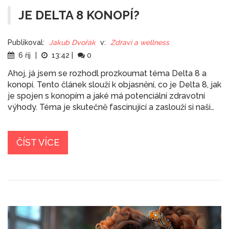
JE DELTA 8 KONOPÍ?
Publikoval:
Jakub Dvořák
v:
Zdraví a wellness
6 říj
|
13:42
|
0
Ahoj, já jsem se rozhodl prozkoumat téma Delta 8 a
konopí. Tento článek slouží k objasnění, co je Delta 8, jak
je spojen s konopím a jaké má potenciální zdravotní
výhody. Téma je skutečně fascinující a zaslouží si naši
plnou pozornost, takže se ponořme do světa
kannabinoidů a zjistíme, co to všechno znamená.
Pojďme se společně vzdělávat.
ČÍST VÍCE