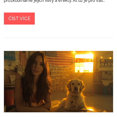
prozkoumáme jejich vlivy a efekty. Ať už je pro vás
prioritou zlepšení nálady nebo odstranění úzkosti, zde
najdete porovnání a detaily obou forem. Věřím, že vám
můj post pomůže najít odpovědi na některé nejasnosti
ČÍST VÍCE
týkající se této problematiky.