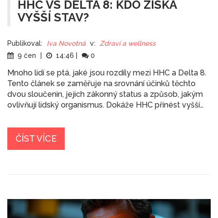
HHC VS DELTA 8: KDO ZÍSKÁ
VYŠŠÍ STAV?
Publikoval:
Iva Novotná
v:
Zdraví a wellness
9 čen
|
14:46
|
0
Mnoho lidí se ptá, jaké jsou rozdíly mezi HHC a Delta 8.
Tento článek se zaměřuje na srovnání účinků těchto
dvou sloučenin, jejich zákonný status a způsob, jakým
ovlivňují lidský organismus. Dokáže HHC přinést vyšší
stav než Delta 8?
ČÍST VÍCE