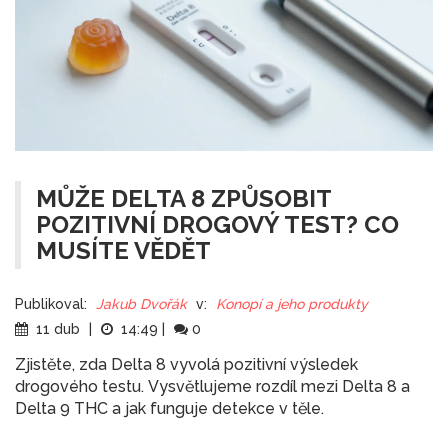
MŮŽE DELTA 8 ZPŮSOBIT
POZITIVNÍ DROGOVÝ TEST? CO
MUSÍTE VĚDĚT
Publikoval:
Jakub Dvořák
v:
Konopí a jeho produkty
11 dub
|
14:49
|
0
Zjistěte, zda Delta 8 vyvolá pozitivní výsledek
drogového testu. Vysvětlujeme rozdíl mezi Delta 8 a
Delta 9 THC a jak funguje detekce v těle.