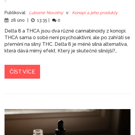
Publikoval:
Lubomír Novotný
v:
Konopí a jeho produkty
28 úno
|
13:35
|
0
Delta 8 a THCA jsou dva různé cannabinoidy z konopí.
THCA sama o sobě není psychoaktivní, ale po zahřátí se
přemění na silný THC. Delta 8 je méně silná alternativa,
která dává mírný efekt. Který je skutečně silnější?
Odpověď je jednoduchá.
ČÍST VÍCE