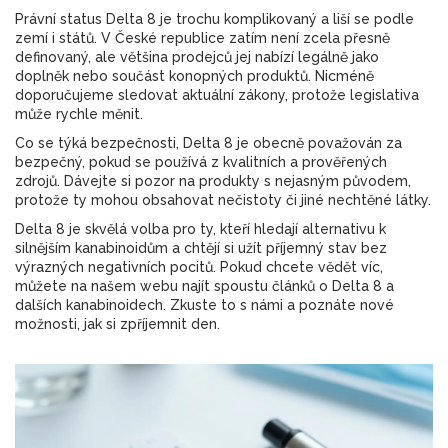
Právní status Delta 8 je trochu komplikovaný a liší se podle
zemí i států. V České republice zatím není zcela přesně
definovaný, ale většina prodejců jej nabízí legálně jako
doplněk nebo součást konopných produktů. Nicméně
doporučujeme sledovat aktuální zákony, protože legislativa
může rychle měnit.
Co se týká bezpečnosti, Delta 8 je obecně považován za
bezpečný, pokud se používá z kvalitních a prověřených
zdrojů. Dávejte si pozor na produkty s nejasným původem,
protože ty mohou obsahovat nečistoty či jiné nechtěné látky.
Delta 8 je skvělá volba pro ty, kteří hledají alternativu k
silnějším kanabinoidům a chtějí si užít příjemný stav bez
výrazných negativních pocitů. Pokud chcete vědět víc,
můžete na našem webu najít spoustu článků o Delta 8 a
dalších kanabinoidech. Zkuste to s námi a poznáte nové
možnosti, jak si zpříjemnit den.