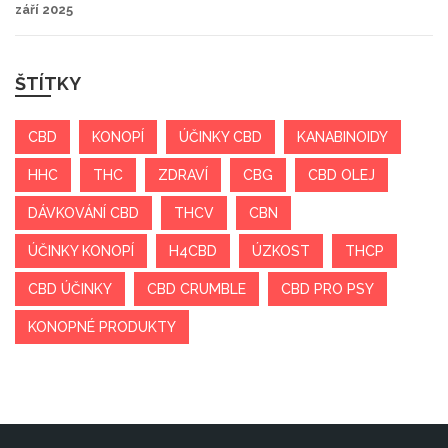
září 2025
ŠTÍTKY
CBD
KONOPÍ
ÚČINKY CBD
KANABINOIDY
HHC
THC
ZDRAVÍ
CBG
CBD OLEJ
DÁVKOVÁNÍ CBD
THCV
CBN
ÚČINKY KONOPÍ
H4CBD
ÚZKOST
THCP
CBD ÚČINKY
CBD CRUMBLE
CBD PRO PSY
KONOPNÉ PRODUKTY