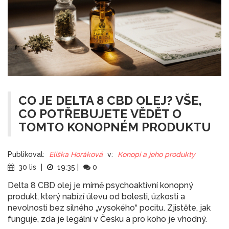
CO JE DELTA 8 CBD OLEJ? VŠE,
CO POTŘEBUJETE VĚDĚT O
TOMTO KONOPNÉM PRODUKTU
Publikoval:
Eliška Horáková
v:
Konopí a jeho produkty
30 lis
|
19:35
|
0
Delta 8 CBD olej je mírně psychoaktivní konopný
produkt, který nabízí úlevu od bolesti, úzkosti a
nevolnosti bez silného „vysokého“ pocitu. Zjistěte, jak
funguje, zda je legální v Česku a pro koho je vhodný.