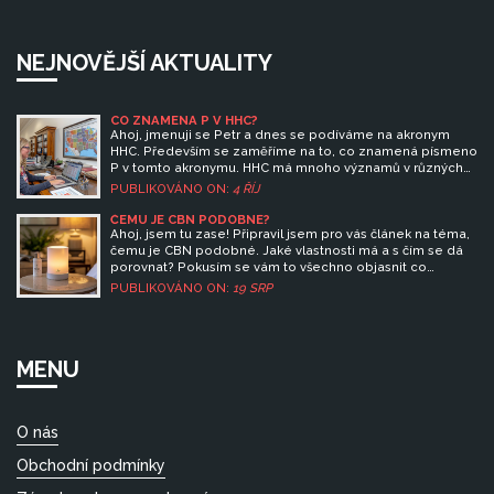
NEJNOVĚJŠÍ AKTUALITY
CO ZNAMENÁ P V HHC?
Ahoj, jmenuji se Petr a dnes se podíváme na akronym
HHC. Především se zaměříme na to, co znamená písmeno
P v tomto akronymu. HHC má mnoho významů v různých
oblastech, ale co přesně znamená P, to je otázka, na
PUBLIKOVÁNO ON:
4 ŘÍJ
kterou se pokusím odpovědět. Přidejte se ke mně v této
cestě za pochopením HHC.
ČEMU JE CBN PODOBNÉ?
Ahoj, jsem tu zase! Připravil jsem pro vás článek na téma,
čemu je CBN podobné. Jaké vlastnosti má a s čím se dá
porovnat? Pokusím se vám to všechno objasnit co
nejpřehledněji a v neinformačně nejbohatší formě. Těším
PUBLIKOVÁNO ON:
19 SRP
se, že svými poznatky mohu podělit s vámi.
MENU
O nás
Obchodní podmínky