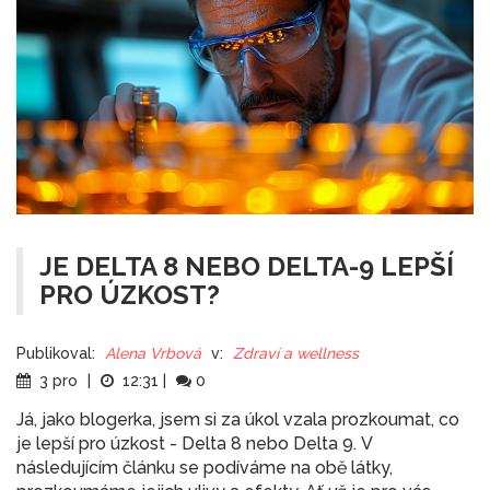
JE DELTA 8 NEBO DELTA-9 LEPŠÍ
PRO ÚZKOST?
Publikoval:
Alena Vrbová
v:
Zdraví a wellness
3 pro
|
12:31
|
0
Já, jako blogerka, jsem si za úkol vzala prozkoumat, co
je lepší pro úzkost - Delta 8 nebo Delta 9. V
následujícím článku se podíváme na obě látky,