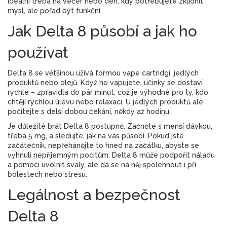
ideální třeba na večer nebo den, kdy potřebujete zklidnit
mysl, ale pořád být funkční.
Jak Delta 8 působí a jak ho
používat
Delta 8 se většinou užívá formou vape cartridgí, jedlých
produktů nebo olejů. Když ho vapujete, účinky se dostaví
rychle – zpravidla do pár minut, což je výhodné pro ty, kdo
chtějí rychlou úlevu nebo relaxaci. U jedlých produktů ale
počítejte s delší dobou čekání, někdy až hodinu.
Je důležité brát Delta 8 postupně. Začněte s menší dávkou,
třeba 5 mg, a sledujte, jak na vás působí. Pokud jste
začátečník, nepřehánějte to hned na začátku, abyste se
vyhnuli nepříjemným pocitům. Delta 8 může podpořit náladu
a pomoci uvolnit svaly, ale dá se na něj spolehnout i při
bolestech nebo stresu.
Legálnost a bezpečnost
Delta 8