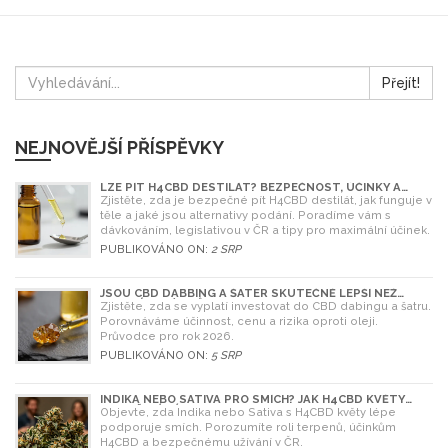
Přejít!
NEJNOVĚJŠÍ PŘÍSPĚVKY
LZE PÍT H4CBD DESTILÁT? BEZPEČNOST, ÚČINKY A
LEGISLATIVA V ROCE 2026
Zjistěte, zda je bezpečné pít H4CBD destilát, jak funguje v
těle a jaké jsou alternativy podání. Poradíme vám s
dávkováním, legislativou v ČR a tipy pro maximální účinek.
PUBLIKOVÁNO ON:
2 SRP
JSOU CBD DABBING A ŠATER SKUTEČNĚ LEPŠÍ NEŽ
OLEJ? ÚPLNÝ PRŮVODCE
Zjistěte, zda se vyplatí investovat do CBD dabingu a šatru.
Porovnáváme účinnost, cenu a rizika oproti oleji.
Průvodce pro rok 2026.
PUBLIKOVÁNO ON:
5 SRP
INDIKA NEBO SATIVA PRO SMÍCH? JAK H4CBD KVĚTY
OVLIVŇUJÍ NÁLADU
Objevte, zda Indika nebo Sativa s H4CBD květy lépe
podporuje smích. Porozumíte roli terpenů, účinkům
H4CBD a bezpečnému užívání v ČR.