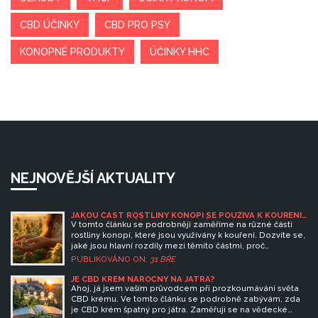
CBD ÚČINKY
CBD PRO PSY
KONOPNÉ PRODUKTY
ÚČINKY HHC
NEJNOVĚJŠÍ AKTUALITY
JAKOU ČÁST ROSTLINY KONOPÍ SE POUŽÍVÁ K KOUŘENÍ:
PRŮVODCE PO ČÁSTECH KONOPÍ
V tomto článku se podrobněji zaměříme na různé části
rostliny konopí, které jsou využívány k kouření. Dozvíte se,
jaké jsou hlavní rozdíly mezi těmito částmi, proč
preferovat určité části rostliny a jaký dopad má jejich
PUBLIKOVÁNO ON:
31 BŘE
konzumace na tělo. Ponoříme se také do tématu CBD a
THC, abychom lépe pochopili, jak tyto složky ovlivňují
JE CBD KRÉM NÁROČNÝ NA JÁTRA?
konopný zážitek.
Ahoj, já jsem vaším průvodcem při prozkoumávání světa
CBD krému. Ve tomto článku se podrobně zabývám, zda
je CBD krém špatný pro játra. Zaměřuji se na vědecké