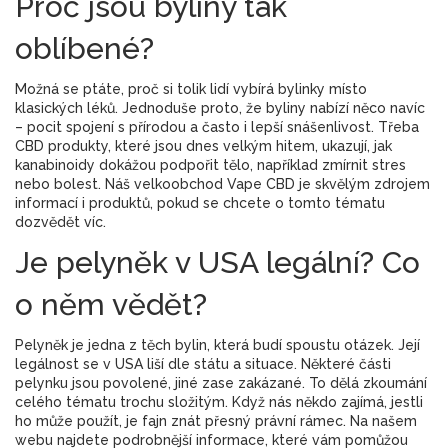
Proč jsou byliny tak
oblíbené?
Možná se ptáte, proč si tolik lidí vybírá bylinky místo
klasických léků. Jednoduše proto, že byliny nabízí něco navíc
– pocit spojení s přírodou a často i lepší snášenlivost. Třeba
CBD produkty, které jsou dnes velkým hitem, ukazují, jak
kanabinoidy dokážou podpořit tělo, například zmírnit stres
nebo bolest. Náš velkoobchod Vape CBD je skvělým zdrojem
informací i produktů, pokud se chcete o tomto tématu
dozvědět víc.
Je pelyněk v USA legální? Co
o něm vědět?
Pelyněk je jedna z těch bylin, která budí spoustu otázek. Její
legálnost se v USA liší dle státu a situace. Některé části
pelynku jsou povolené, jiné zase zakázané. To dělá zkoumání
celého tématu trochu složitým. Když nás někdo zajímá, jestli
ho může použít, je fajn znát přesný právní rámec. Na našem
webu najdete podrobnější informace, které vám pomůžou