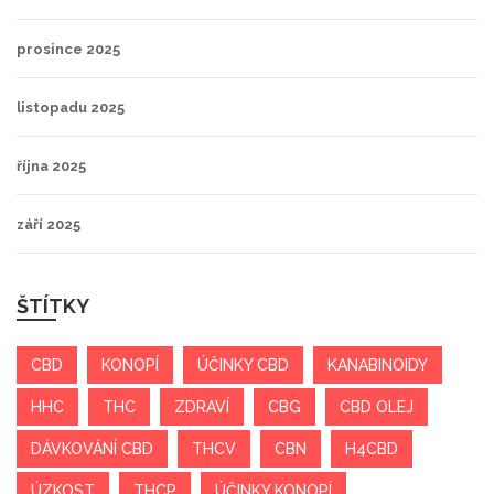
prosince 2025
listopadu 2025
října 2025
září 2025
ŠTÍTKY
CBD
KONOPÍ
ÚČINKY CBD
KANABINOIDY
HHC
THC
ZDRAVÍ
CBG
CBD OLEJ
DÁVKOVÁNÍ CBD
THCV
CBN
H4CBD
ÚZKOST
THCP
ÚČINKY KONOPÍ