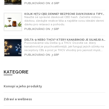
PUBLIKOVÁNO ON:
6 SRP
KOLIK HITŮ CBD DENNĚ? BEZPEČNÉ DÁVKOVÁNÍ A TIPY
PRO ZAČÁTEČNÍKY
Naučte se správně dávkovat CBD hash. Začněte nízkou
dávkou, sledujte reakce těla a najděte svou ideální denní
dávku pro relaxaci a pohodu.
PUBLIKOVÁNO ON:
7 SRP
DELTA-9 NEBO THCV? KTERÝ KANABINOID JE SILNĚJŠÍ A
CO SI VYBRAT
Porovnáváme sílu Delta-9 a THCV. Dozvíte se, který
kanabinoid je psychoaktivnější, jak fungují jejich účinky na
receptory CB1 a proč je THCV vhodný pro jasnost mysli,
zatímco Delta-9 pro relaxaci.
PUBLIKOVÁNO ON:
3 SRP
KATEGORIE
Konopí a jeho produkty
Zdraví a wellness