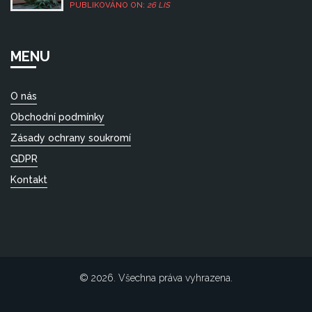
studie a důkazy, které nám mohou pomoci pochopit
PUBLIKOVÁNO ON:
26 LIS
dopady CBD na játra. Nebojte se, vše vysvětluji
jednoduchým a srozumitelným jazykem. Takže pokud
máte otázky nebo obavy ohledně bezpečnosti CBD
krému, jste na správném místě.
MENU
O nás
Obchodní podmínky
Zásady ochrany soukromí
GDPR
Kontakt
© 2026. Všechna práva vyhrazena.