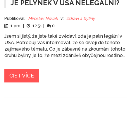
JE PELYNĚK V USA NELEGÁLNÍ?
Publikoval:
Miroslav Novák
v:
Zdraví a byliny
1 pro
|
12:51
|
0
Jsem si jistý, že jste také zvědaví, zda je pelín legální v
USA. Potřebuji vás informovat, že se diveji do tohoto
zajímavého tématu. Co je zábavné na zkoumání tohoto
druhu byliny, je to, že mezi zdánlivě obyčejnou rostlinou
a naším právním systémem je mnoho nuancí. Takže,
pojďme se podívat na tuto fascinující rostlinu a zjistit,
jaký je vztah mezi ní a zákonem v USA. Díky tomuto
ČÍST VÍCE
článku budete vědět vše, co potřebujete o pelínu a
jeho legální status v USA.