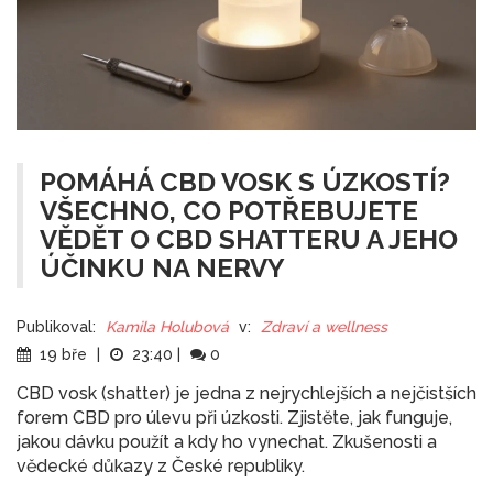
POMÁHÁ CBD VOSK S ÚZKOSTÍ?
VŠECHNO, CO POTŘEBUJETE
VĚDĚT O CBD SHATTERU A JEHO
ÚČINKU NA NERVY
Publikoval:
Kamila Holubová
v:
Zdraví a wellness
19 bře
|
23:40
|
0
CBD vosk (shatter) je jedna z nejrychlejších a nejčistších
forem CBD pro úlevu při úzkosti. Zjistěte, jak funguje,
jakou dávku použít a kdy ho vynechat. Zkušenosti a
vědecké důkazy z České republiky.