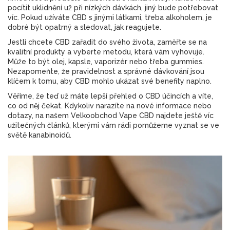
pocítit uklidnění už při nízkých dávkách, jiný bude potřebovat
víc. Pokud užíváte CBD s jinými látkami, třeba alkoholem, je
dobré být opatrný a sledovat, jak reagujete.
Jestli chcete CBD zařadit do svého života, zaměřte se na
kvalitní produkty a vyberte metodu, která vám vyhovuje.
Může to být olej, kapsle, vaporizér nebo třeba gummies.
Nezapomeňte, že pravidelnost a správné dávkování jsou
klíčem k tomu, aby CBD mohlo ukázat své benefity naplno.
Věříme, že teď už máte lepší přehled o CBD účincích a víte,
co od něj čekat. Kdykoliv narazíte na nové informace nebo
dotazy, na našem Velkoobchod Vape CBD najdete ještě víc
užitečných článků, kterými vám rádi pomůžeme vyznat se ve
světě kanabinoidů.