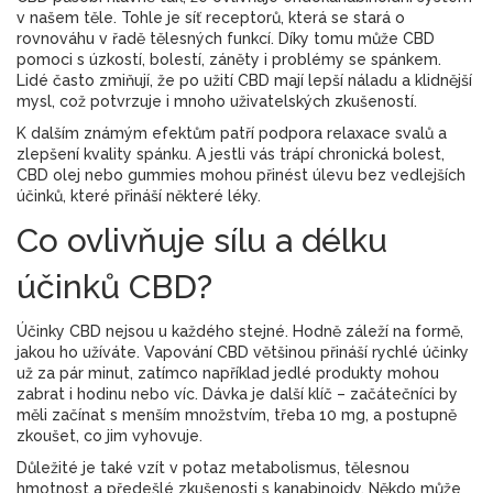
v našem těle. Tohle je síť receptorů, která se stará o
rovnováhu v řadě tělesných funkcí. Díky tomu může CBD
pomoci s úzkostí, bolestí, záněty i problémy se spánkem.
Lidé často zmiňují, že po užití CBD mají lepší náladu a klidnější
mysl, což potvrzuje i mnoho uživatelských zkušeností.
K dalším známým efektům patří podpora relaxace svalů a
zlepšení kvality spánku. A jestli vás trápí chronická bolest,
CBD olej nebo gummies mohou přinést úlevu bez vedlejších
účinků, které přináší některé léky.
Co ovlivňuje sílu a délku
účinků CBD?
Účinky CBD nejsou u každého stejné. Hodně záleží na formě,
jakou ho užíváte. Vapování CBD většinou přináší rychlé účinky
už za pár minut, zatímco například jedlé produkty mohou
zabrat i hodinu nebo víc. Dávka je další klíč – začátečníci by
měli začínat s menším množstvím, třeba 10 mg, a postupně
zkoušet, co jim vyhovuje.
Důležité je také vzít v potaz metabolismus, tělesnou
hmotnost a předešlé zkušenosti s kanabinoidy. Někdo může