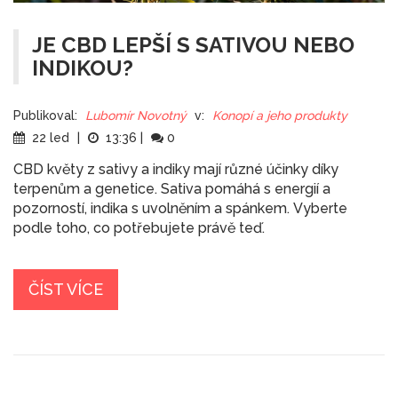
JE CBD LEPŠÍ S SATIVOU NEBO
INDIKOU?
Publikoval:
Lubomír Novotný
v:
Konopí a jeho produkty
22 led
|
13:36
|
0
CBD květy z sativy a indiky mají různé účinky díky
terpenům a genetice. Sativa pomáhá s energií a
pozorností, indika s uvolněním a spánkem. Vyberte
podle toho, co potřebujete právě teď.
ČÍST VÍCE