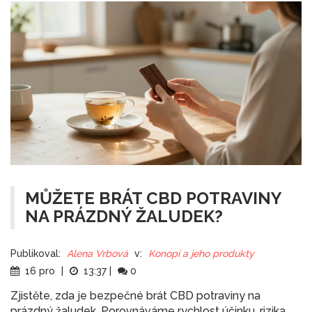
MŮŽETE BRÁT CBD POTRAVINY
NA PRÁZDNÝ ŽALUDEK?
Publikoval:
Alena Vrbová
v:
Konopí a jeho produkty
16 pro
|
13:37
|
0
Zjistěte, zda je bezpečné brát CBD potraviny na
prázdný žaludek. Porovnáváme rychlost účinku, rizika,