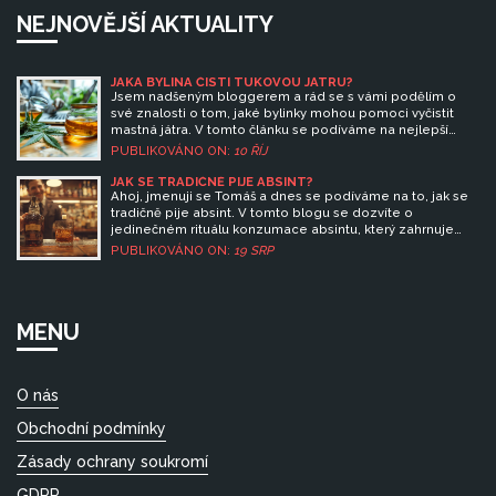
NEJNOVĚJŠÍ AKTUALITY
JAKÁ BYLINA ČISTÍ TUKOVOU JÁTRU?
Jsem nadšeným bloggerem a rád se s vámi podělím o
své znalosti o tom, jaké bylinky mohou pomoci vyčistit
mastná játra. V tomto článku se podíváme na nejlepší
bylinky pro očistu jater, proč jsou tak důležité a jak je
PUBLIKOVÁNO ON:
10 ŘÍJ
správně používat. Je čas poskytnout našim jaterům tu
nejlepší péči pomocí přírodní síly bylinek. Přidejte se ke
JAK SE TRADIČNĚ PIJE ABSINT?
mně a dozvíte se více o tom, jak můžete ovlivnit své
Ahoj, jmenuji se Tomáš a dnes se podíváme na to, jak se
zdraví přirozenou cestou.
tradičně pije absint. V tomto blogu se dozvíte o
jedinečném rituálu konzumace absintu, který zahrnuje
absintovou lžičku a speciální techniky nalévání.
PUBLIKOVÁNO ON:
19 SRP
Prozkoumáme historii a kulturu tohoto slavného nápoje,
připravíme se spolu na to, co očekávat a jak nejlépe
rozvinout jeho jedinečné aromaty. Připojte se ke mně na
této fascinující cestě!
MENU
O nás
Obchodní podmínky
Zásady ochrany soukromí
GDPR