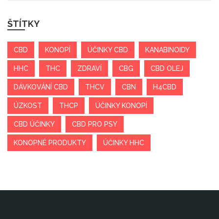
ŠTÍTKY
CBD
KONOPÍ
ÚČINKY CBD
KANABINOIDY
HHC
THC
ZDRAVÍ
CBG
CBD OLEJ
DÁVKOVÁNÍ CBD
THCV
CBN
H4CBD
ÚZKOST
THCP
ÚČINKY KONOPÍ
CBD ÚČINKY
CBD PRO PSY
KONOPNÉ PRODUKTY
ÚČINKY HHC