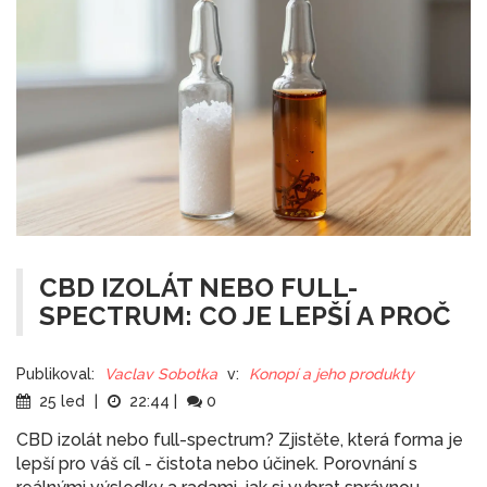
CBD IZOLÁT NEBO FULL-
SPECTRUM: CO JE LEPŠÍ A PROČ
Publikoval:
Vaclav Sobotka
v:
Konopí a jeho produkty
25 led
|
22:44
|
0
CBD izolát nebo full-spectrum? Zjistěte, která forma je
lepší pro váš cíl - čistota nebo účinek. Porovnání s