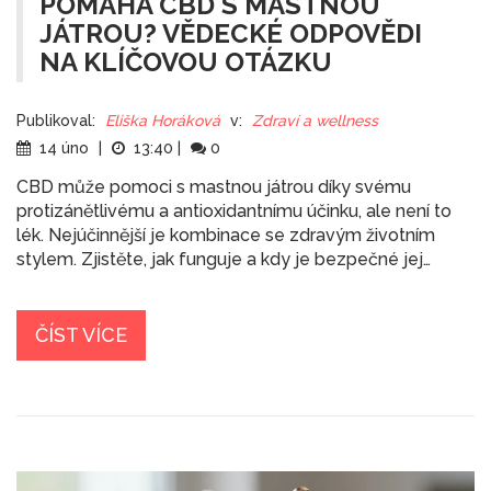
POMÁHÁ CBD S MASTNOU
JÁTROU? VĚDECKÉ ODPOVĚDI
NA KLÍČOVOU OTÁZKU
Publikoval:
Eliška Horáková
v:
Zdraví a wellness
14 úno
|
13:40
|
0
CBD může pomoci s mastnou játrou díky svému
protizánětlivému a antioxidantnímu účinku, ale není to
lék. Nejúčinnější je kombinace se zdravým životním
stylem. Zjistěte, jak funguje a kdy je bezpečné jej
užívat.
ČÍST VÍCE