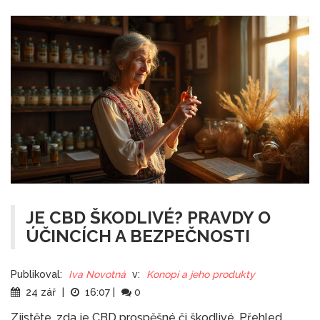
JE CBD ŠKODLIVÉ? PRAVDY O
ÚČINCÍCH A BEZPEČNOSTI
Publikoval:
Iva Novotná
v:
Konopí a jeho produkty
24 zář
|
16:07
|
0
Zjistěte, zda je CBD prospěšné či škodlivé. Přehled