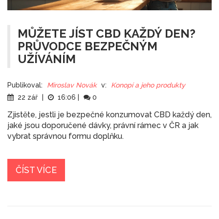
MŮŽETE JÍST CBD KAŽDÝ DEN?
PRŮVODCE BEZPEČNÝM
UŽÍVÁNÍM
Publikoval:
Miroslav Novák
v:
Konopí a jeho produkty
22 zář
|
16:06
|
0
Zjistěte, jestli je bezpečné konzumovat CBD každý den,
jaké jsou doporučené dávky, právní rámec v ČR a jak
vybrat správnou formu doplňku.
ČÍST VÍCE