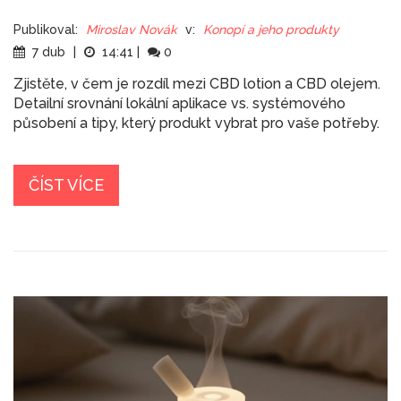
Publikoval:
Miroslav Novák
v:
Konopí a jeho produkty
7 dub
|
14:41
|
0
Zjistěte, v čem je rozdíl mezi CBD lotion a CBD olejem.
Detailní srovnání lokální aplikace vs. systémového
působení a tipy, který produkt vybrat pro vaše potřeby.
ČÍST VÍCE