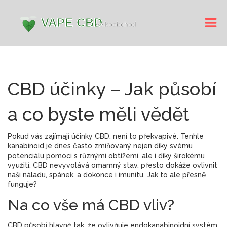
CBD účinky – Jak působí
a co byste měli vědět
Pokud vás zajímají účinky CBD, není to překvapivé. Tenhle
kanabinoid je dnes často zmiňovaný nejen díky svému
potenciálu pomoci s různými obtížemi, ale i díky širokému
využití. CBD nevyvolává omamný stav, přesto dokáže ovlivnit
naši náladu, spánek, a dokonce i imunitu. Jak to ale přesně
funguje?
Na co vše má CBD vliv?
CBD působí hlavně tak, že ovlivňuje endokanabinoidní systém