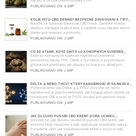
H4CBD a bezpečnému užívání v ČR.
PUBLIKOVÁNO ON:
6 SRP
KOLIK HITŮ CBD DENNĚ? BEZPEČNÉ DÁVKOVÁNÍ A TIPY
PRO ZAČÁTEČNÍKY
Naučte se správně dávkovat CBD hash. Začněte nízkou
dávkou, sledujte reakce těla a najděte svou ideální denní
dávku pro relaxaci a pohodu.
PUBLIKOVÁNO ON:
7 SRP
CO SE STANE, KDYŽ SNÍTE 10 KONOPNÝCH SUŠENEK
NAJEDNOU? RIZIKA A ŘEŠENÍ
Sníst 10 konopných sušenek najednou znamená
obrovskou dávku THC. Čtěte o fyzických a psychických
příznacích přetížení, jak dlouho to trvá a co dělat pro
úlevu.
PUBLIKOVÁNO ON:
1 SRP
DELTA-9 NEBO THCV? KTERÝ KANABINOID JE SILNĚJŠÍ A
CO SI VYBRAT
Porovnáváme sílu Delta-9 a THCV. Dozvíte se, který
kanabinoid je psychoaktivnější, jak fungují jejich účinky na
receptory CB1 a proč je THCV vhodný pro jasnost mysli,
zatímco Delta-9 pro relaxaci.
PUBLIKOVÁNO ON:
3 SRP
JAK DLOUHO PŮSOBÍ CBD KRÉM? DOBA ÚČINKU,
NASAZENÍ A TIPY PRO MAXIMÁLNÍ EFEKT
Dozvíte se, jak dlouho skutečně působí CBD krém, jak
probíhá fáze nasazení a kdy nastupuje maximální úleva.
Poradíme vám, jak maximalizovat efekt a na co si dát
pozor.
PUBLIKOVÁNO ON:
8 SRP