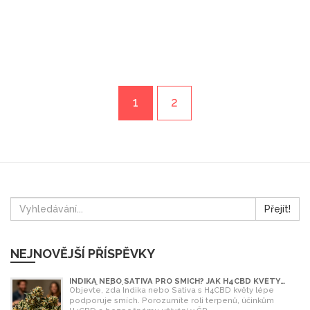
1
2
Přejít!
NEJNOVĚJŠÍ PŘÍSPĚVKY
INDIKA NEBO SATIVA PRO SMÍCH? JAK H4CBD KVĚTY
OVLIVŇUJÍ NÁLADU
Objevte, zda Indika nebo Sativa s H4CBD květy lépe
podporuje smích. Porozumíte roli terpenů, účinkům